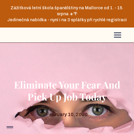
Zážitková letní škola španělštiny na Mallorce od 1. - 15.
srpna ☀️🌴
Jedinečná nabídka - nyní i na 3 splátky při rychlé registraci
Eliminate Your Fear And
Pick Up Job Today
February 10, 2020