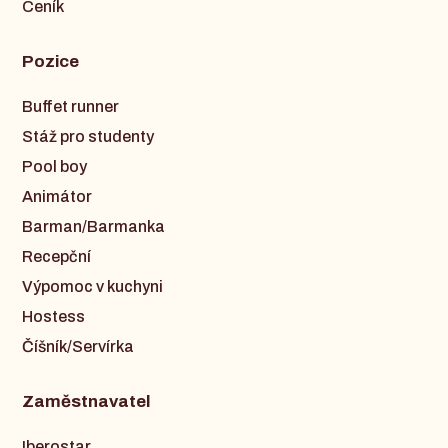
Ceník
Pozice
Buffet runner
Stáž pro studenty
Pool boy
Animátor
Barman/Barmanka
Recepční
Výpomoc v kuchyni
Hostess
Číšník/Servírka
Zaměstnavatel
Iberostar