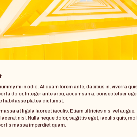
t
mmy mi in odio. Aliquam lorem ante, dapibus in, viverra quis
 porta dolor. Integer ante arcu, accumsan a, consectetuer eget
ac habitasse platea dictumst.
assa at ligula laoreet iaculis. Etiam ultricies nisi vel augue
cerat nisl. Nulla neque dolor, sagittis eget, iaculis quis, mol
lobortis massa imperdiet quam.