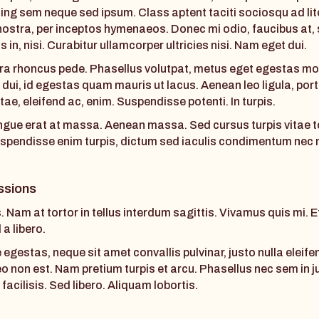
ing sem neque sed ipsum. Class aptent taciti sociosqu ad li
nostra, per inceptos hymenaeos. Donec mi odio, faucibus at,
s in, nisi. Curabitur ullamcorper ultricies nisi. Nam eget dui.
ra rhoncus pede. Phasellus volutpat, metus eget egestas mol
 dui, id egestas quam mauris ut lacus. Aenean leo ligula, portt
ae, eleifend ac, enim. Suspendisse potenti. In turpis.
gue erat at massa. Aenean massa. Sed cursus turpis vitae t
uspendisse enim turpis, dictum sed iaculis condimentum nec n
ssions
. Nam at tortor in tellus interdum sagittis. Vivamus quis mi. 
a libero.
egestas, neque sit amet convallis pulvinar, justo nulla eleif
eo non est. Nam pretium turpis et arcu. Phasellus nec sem in j
facilisis. Sed libero. Aliquam lobortis.