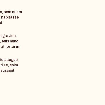
us, sem quam
c habitasse
et
m gravida
, felis nunc
at tortor in
avida augue
nd ac, enim.
 suscipit