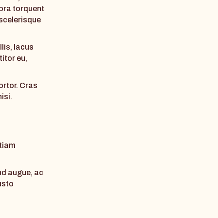
tora torquent
 scelerisque
lis, lacus
itor eu,
ortor. Cras
isi.
Etiam
end augue, ac
usto