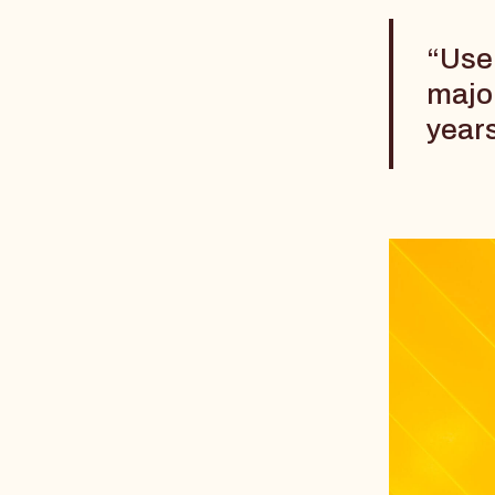
“Use
major
year