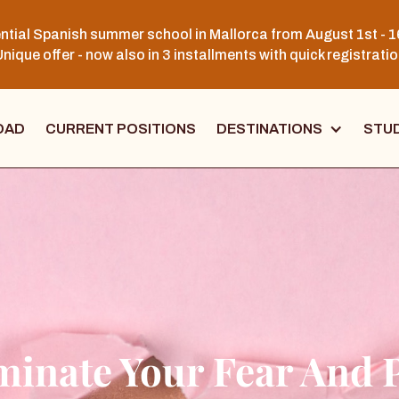
ntial Spanish summer school in Mallorca from August 1st - 1
nique offer - now also in 3 installments with quick registrati
OAD
CURRENT POSITIONS
DESTINATIONS
STUD
minate Your Fear And 