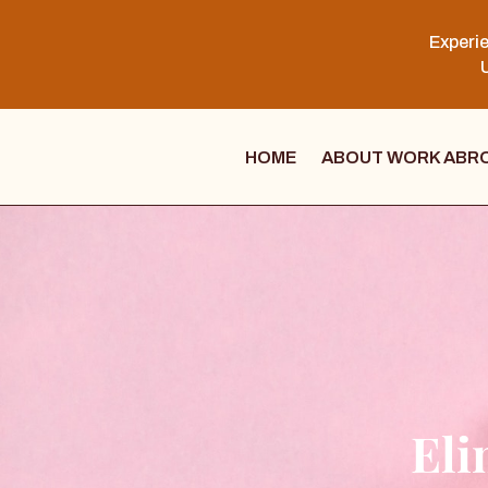
Experie
U
HOME
ABOUT WORK ABR
Eli