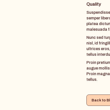
Quality
Suspendisse
semper liber
platea dictu
malesuada f
Nunc sed tur
nisl, id fring
ultrices eros
tellus interd
Proin pretium
augue mollis 
Proin magna. 
tellus.
Back to B