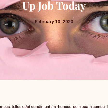
Up Job Today
February 10, 2020
pus, tellus eget condimentum rhoncus, sem quam semper lib