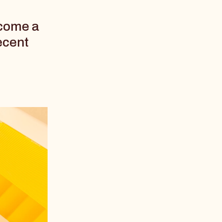
come a
ecent