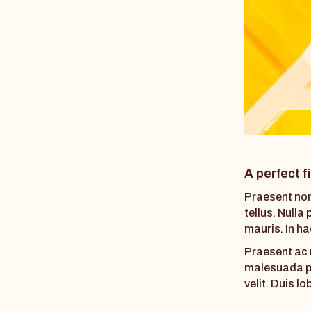
A perfect fi
Praesent nonu
tellus. Nulla
mauris. In h
Praesent ac m
malesuada pla
velit. Duis 