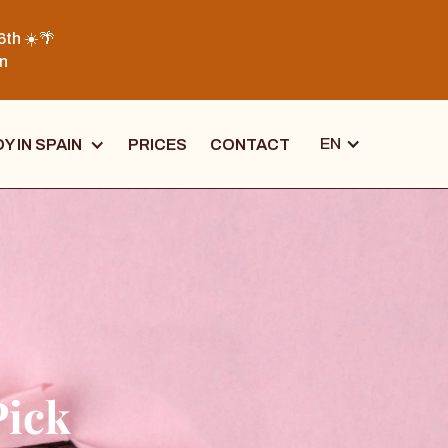
6th ☀️🌴
on
EN
Y IN SPAIN
PRICES
CONTACT
Pick