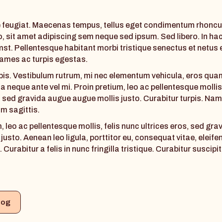
 feugiat. Maecenas tempus, tellus eget condimentum rhonc
o, sit amet adipiscing sem neque sed ipsum. Sed libero. In ha
mst. Pellentesque habitant morbi tristique senectus et netus 
ames ac turpis egestas.
pis. Vestibulum rutrum, mi nec elementum vehicula, eros qua
illa neque ante vel mi. Proin pretium, leo ac pellentesque mollis
, sed gravida augue augue mollis justo. Curabitur turpis. Nam 
um sagittis.
, leo ac pellentesque mollis, felis nunc ultrices eros, sed gr
justo. Aenean leo ligula, porttitor eu, consequat vitae, eleife
Curabitur a felis in nunc fringilla tristique. Curabitur suscipit
log