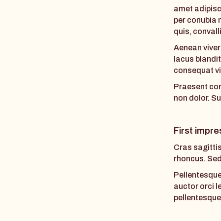
amet adipisc
per conubia 
quis, convalli
Aenean viver
lacus blandit
consequat vit
Praesent con
non dolor. S
First impre
Cras sagittis
rhoncus. Sed 
Pellentesque 
auctor orci l
pellentesque 