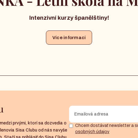
KA - Letní škola na M
Intenzivní kurzy španělštiny!
Více informací
u
medzi prvými, ktorí sa dozvedia o
Chcem dostávať newsletter a s
členovia Sisa Clubu od nás navyše
osobných údajov
. Stačí sa prihlásiť do Sisa Clubu.