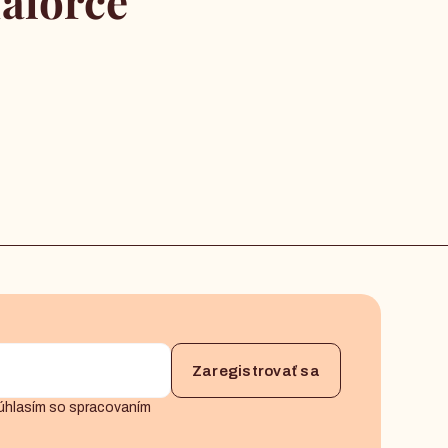
alorce
úhlasím so spracovaním