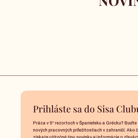
NOVIN
Prihláste sa do Sisa Club
Práca v 5* rezortoch v Španielsku a Grécku? Buďte 
nových pracovných príležitostiach v zahraničí. Ako 
získate užitočné tipy, novinky aj informácie o zľavách