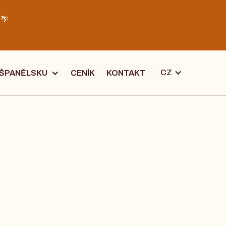
️🌴
CZ
 ŠPANĚLSKU
CENÍK
KONTAKT