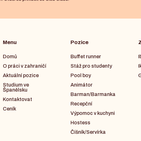
Menu
Pozice
Domů
Buffet runner
I
O práci v zahraničí
Stáž pro studenty
I
Aktuální pozice
Pool boy
G
Studium ve
Animátor
Španělsku
Barman/Barmanka
Kontaktovat
Recepční
Ceník
Výpomoc v kuchyni
Hostess
Číšník/Servírka