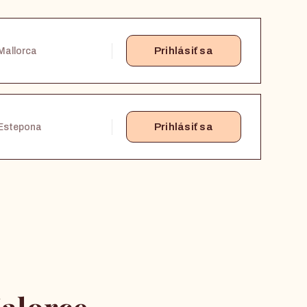
Prihlásiť sa
Mallorca
Prihlásiť sa
Estepona