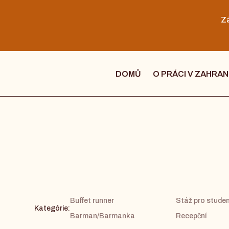
Zá
DOMŮ
O PRÁCI V ZAHRAN
Buffet runner
Stáž pro stude
Kategórie:
Barman/Barmanka
Recepční