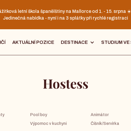
žitková letní škola španělštiny na Mallorce od 1. - 15. srpna ☀
Jedinečná nabídka - nyní i na 3 splátky při rychlé registraci
IČÍ
AKTUÁLNÍ POZICE
DESTINACE
STUDIUM VE
Hostess
nty
Pool boy
Animátor
Výpomoc v kuchyni
Číšník/Servírka