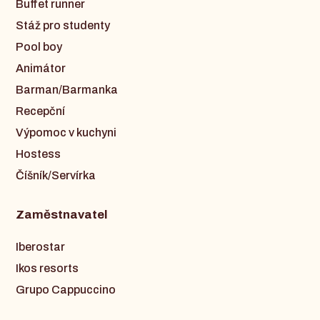
Buffet runner
Stáž pro studenty
Pool boy
Animátor
Barman/Barmanka
Recepční
Výpomoc v kuchyni
Hostess
Číšník/Servírka
Zaměstnavatel
Iberostar
Ikos resorts
Grupo Cappuccino