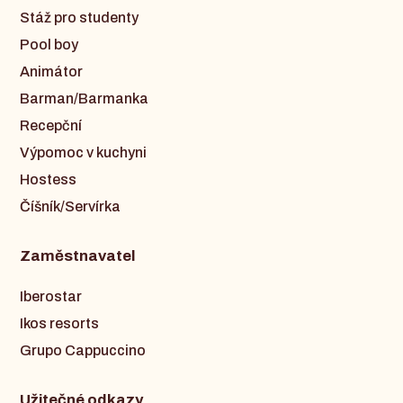
Stáž pro studenty
Pool boy
Animátor
Barman/Barmanka
Recepční
Výpomoc v kuchyni
Hostess
Číšník/Servírka
Zaměstnavatel
Iberostar
Ikos resorts
Grupo Cappuccino
Užitečné odkazy