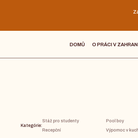
Zá
DOMŮ
O PRÁCI V ZAHRAN
Stáž pro studenty
Pool boy
Kategórie:
Recepční
Výpomoc v kuch