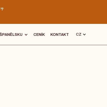
️🌴
CZ
 ŠPANĚLSKU
CENÍK
KONTAKT