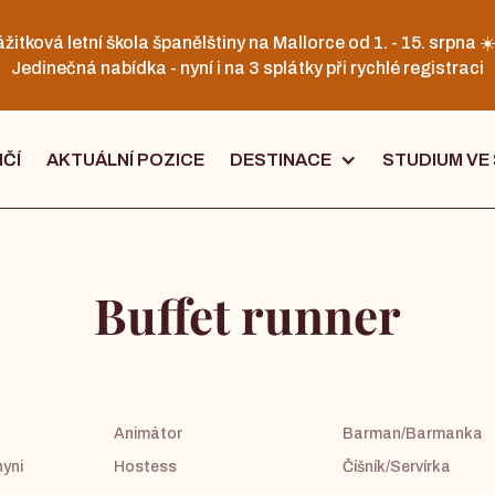
žitková letní škola španělštiny na Mallorce od 1. - 15. srpna ☀
Jedinečná nabídka - nyní i na 3 splátky při rychlé registraci
IČÍ
AKTUÁLNÍ POZICE
DESTINACE
STUDIUM VE
Buffet runner
Animátor
Barman/Barmanka
yni
Hostess
Číšník/Servírka