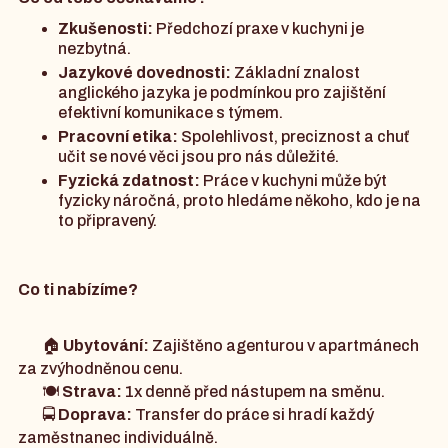
Zkušenosti:
Předchozí praxe v kuchyni je
nezbytná.
Jazykové dovednosti:
Základní znalost
anglického jazyka je podmínkou pro zajištění
efektivní komunikace s týmem.
Pracovní etika:
Spolehlivost, preciznost a chuť
učit se nové věci jsou pro nás důležité.
Fyzická zdatnost:
Práce v kuchyni může být
fyzicky náročná, proto hledáme někoho, kdo je na
to připravený.
Co ti nabízíme?
🏠
Ubytování:
Zajištěno agenturou v apartmánech
za zvýhodněnou cenu.
🍽️
Strava:
1x denně před nástupem na směnu.
🚍
Doprava:
Transfer do práce si hradí každý
zaměstnanec individuálně.