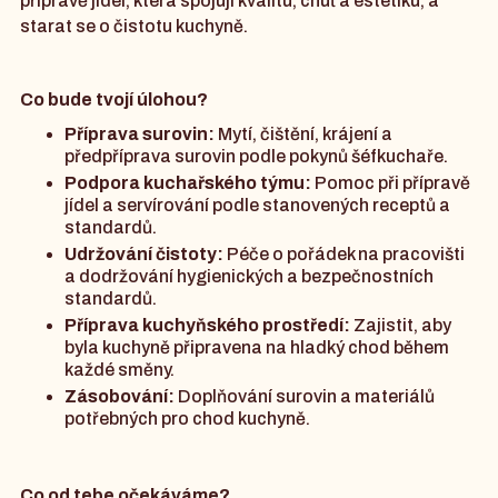
přípravě jídel, která spojují kvalitu, chuť a estetiku, a
starat se o čistotu kuchyně.
Co bude tvojí úlohou?
Příprava surovin:
Mytí, čištění, krájení a
předpříprava surovin podle pokynů šéfkuchaře.
Podpora kuchařského týmu:
Pomoc při přípravě
jídel a servírování podle stanovených receptů a
standardů.
Udržování čistoty:
Péče o pořádek na pracovišti
a dodržování hygienických a bezpečnostních
standardů.
Příprava kuchyňského prostředí:
Zajistit, aby
byla kuchyně připravena na hladký chod během
každé směny.
Zásobování:
Doplňování surovin a materiálů
potřebných pro chod kuchyně.
Co od tebe očekáváme?