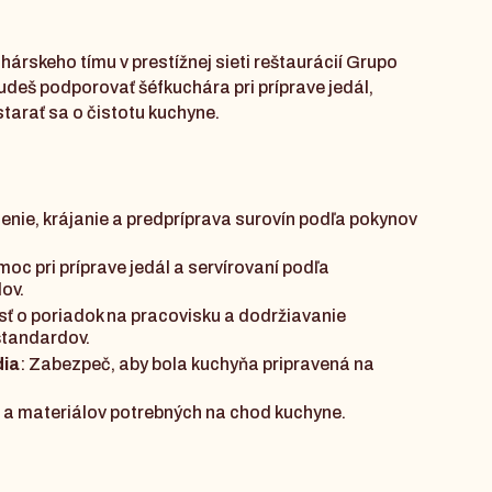
árskeho tímu v prestížnej sieti reštaurácií Grupo
deš podporovať šéfkuchára pri príprave jedál,
 starať sa o čistotu kuchyne.
tenie, krájanie a predpríprava surovín podľa pokynov
moc pri príprave jedál a servírovaní podľa
dov.
osť o poriadok na pracovisku a dodržiavanie
štandardov.
dia
: Zabezpeč, aby bola kuchyňa pripravená na
.
n a materiálov potrebných na chod kuchyne.