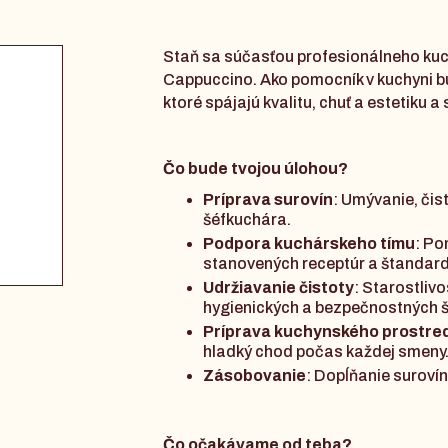
Staň sa súčasťou profesionálneho kuch
Cappuccino. Ako pomocník v kuchyni bu
ktoré spájajú kvalitu, chuť a estetiku a
Čo bude tvojou úlohou?
Príprava surovín
: Umývanie, čis
šéfkuchára.
Podpora kuchárskeho tímu
: Po
stanovených receptúr a štandar
Udržiavanie čistoty
: Starostliv
hygienických a bezpečnostných 
Príprava kuchynského prostre
hladký chod počas každej smeny
Zásobovanie
: Dopĺňanie suroví
Čo očakávame od teba?