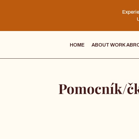
Experie
U
HOME
ABOUT WORK ABR
Pomocník/čk