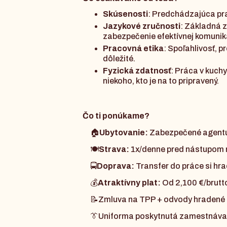
Skúsenosti
: Predchádzajúca pra
Jazykové zručnosti
: Základná 
zabezpečenie efektívnej komunik
Pracovná etika
: Spoľahlivosť, p
dôležité.
Fyzická zdatnosť
: Práca v kuch
niekoho, kto je na to pripravený.
Čo ti ponúkame?
🏠
Ubytovanie:
Zabezpečené agentú
🍽
Strava:
1x/denne pred nástupom
🚍
Doprava:
Transfer do práce si hr
💰
Atraktívny plat:
Od 2,100 €/brutto 
📝Zmluva na TPP + odvody hradené
👔Uniforma poskytnutá zamestnáva