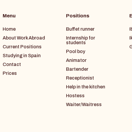
Menu
Positions
Home
Buffet runner
I
About Work Abroad
Internship for
I
students
Current Positions
G
Pool boy
Studying in Spain
Animator
Contact
Bartender
Prices
Receptionist
Help in the kitchen
Hostess
Waiter/Waitress