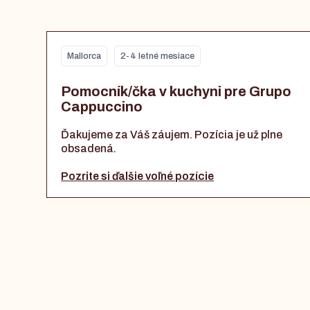
Mallorca
2-4 letné mesiace
Pomocník/čka v kuchyni pre Grupo
Cappuccino
Ďakujeme za Váš záujem. Pozícia je už plne
obsadená.
Pozrite si ďalšie voľné pozície