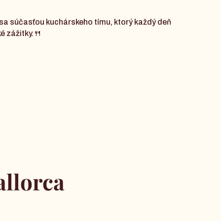
 sa súčasťou kuchárskeho tímu, ktorý každý deň
 zážitky.🍴
llorca