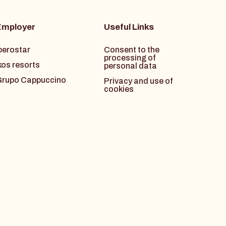
Employer
Useful Links
berostar
Consent to the
processing of
kos resorts
personal data
rupo Cappuccino
Privacy and use of
cookies