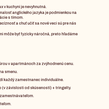
x v kuchyni je nevyhnutná.
znalosť anglického jazyka je podmienkou na
ácie s tímom.
recíznosť a chuť učiť sa nové veci sú pre nás
yni môže byť fyzicky náročná, preto hľadáme
rou v apartmánoch za zvýhodnenú cenu.
 na smenu.
adí každý zamestnanec individuálne.
(v závislosti od skúseností) + tringelty.
 zamestnávateľom.
teľom.