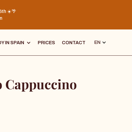
6th ☀️🌴
on
EN
Y IN SPAIN
PRICES
CONTACT
o Cappuccino