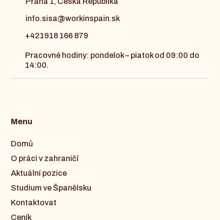
Praha 1, Česka Republika
info.sisa@workinspain.sk
+421918 166 879
Pracovné hodiny: pondelok – piatok od 09:00 do
14:00.
Menu
Domů
O práci v zahraničí
Aktuální pozice
Studium ve Španělsku
Kontaktovat
Ceník