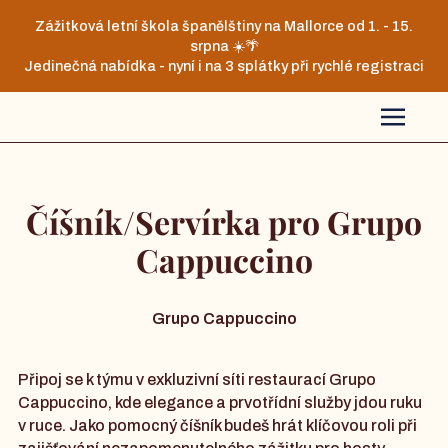
Zážitková letní škola španělštiny na Mallorce od 1. - 15.
srpna ☀️🌴
Jedinečná nabídka - nyní i na 3 splátky při rychlé registraci
Číšník/Servírka pro Grupo
Cappuccino
Grupo Cappuccino
Připoj se k týmu v exkluzivní síti restaurací Grupo
Cappuccino, kde elegance a prvotřídní služby jdou ruku
v ruce. Jako pomocný číšník budeš hrát klíčovou roli při