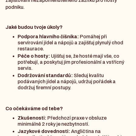
zajišťování nezapomenutelného zážitku pro hosty
podniku.
Jaké budou tvoje úkoly?
Podpora hlavního číšníka:
Pomáhej při
servírování jídel a nápojů a zajišťuj plynulý chod
restaurace.
Péče o hosty:
Ujišťuj se, že hosté mají vše, co
potřebují, a poskytuj jim profesionální a vstřícný
servis.
Dodržování standardů:
Sleduj kvalitu
podávaných jídel a nápojů, udržuj pořádek a
dodržuj firemní postupy.
Co očekáváme od tebe?
Zkušenosti:
Předchozí praxe v obsluze
minimálně 2 roky je nezbytností.
Jazykové dovednosti:
Angličtina na