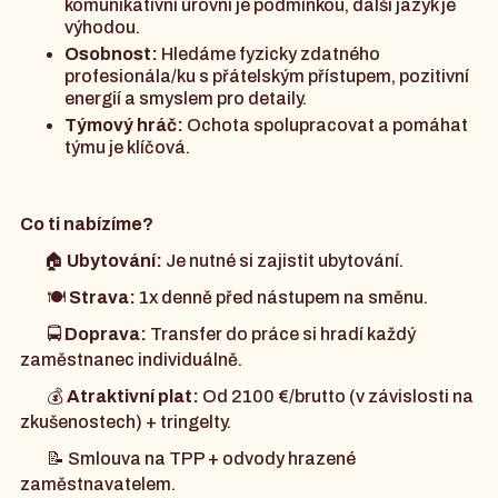
komunikativní úrovni je podmínkou, další jazyk je
výhodou.
Osobnost:
Hledáme fyzicky zdatného
profesionála/ku s přátelským přístupem, pozitivní
energií a smyslem pro detaily.
Týmový hráč:
Ochota spolupracovat a pomáhat
týmu je klíčová.
Co ti nabízíme?
🏠
Ubytování:
Je nutné si zajistit ubytování.
🍽
Strava:
1x denně před nástupem na směnu.
🚍
Doprava:
Transfer do práce si hradí každý
zaměstnanec individuálně.
💰
Atraktivní plat:
Od 2100 €/brutto (v závislosti na
zkušenostech) + tringelty.
📝 Smlouva na TPP + odvody hrazené
zaměstnavatelem.