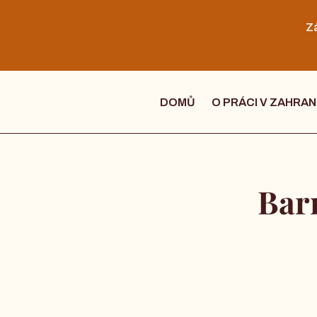
Zá
DOMŮ
O PRÁCI V ZAHRAN
Bar