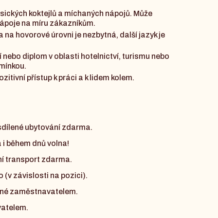
asických koktejlů a míchaných nápojů. Může
nápoje na míru zákazníkům.
a na hovorové úrovni je nezbytná, další jazyk je
nebo diplom v oblasti hotelnictví, turismu nebo
mínkou.
zitivní přístup k práci a k lidem kolem.
dílené ubytování zdarma.
á i během dnů volna!
 transport zdarma.
(v závislosti na pozici).
né zaměstnavatelem.
atelem.