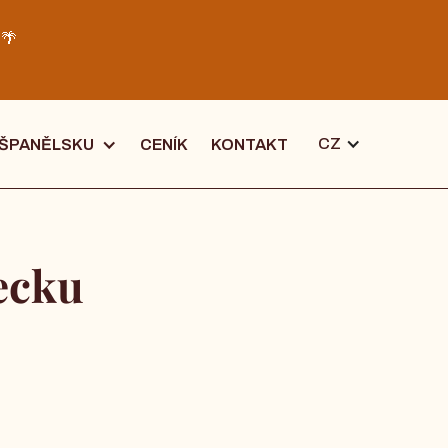
️🌴
CZ
 ŠPANĚLSKU
CENÍK
KONTAKT
ecku