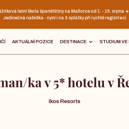
žitková letní škola španělštiny na Mallorce od 1. - 15. srpna ☀
Jedinečná nabídka - nyní i na 3 splátky při rychlé registraci
IČÍ
AKTUÁLNÍ POZICE
DESTINACE
STUDIUM VE
man/ka v 5* hotelu v Ř
Ikos Resorts