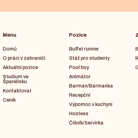
Menu
Pozice
Domů
Buffet runner
I
O práci v zahraničí
Stáž pro studenty
I
Aktuální pozice
Pool boy
G
Studium ve
Animátor
Španělsku
Barman/Barmanka
Kontaktovat
Recepční
Ceník
Výpomoc v kuchyni
Hostess
Číšník/Servírka