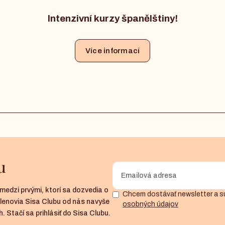
Intenzivní kurzy španělštiny!
Více informací
u
medzi prvými, ktorí sa dozvedia o
Chcem dostávať newsletter a s
členovia Sisa Clubu od nás navyše
osobných údajov
. Stačí sa prihlásiť do Sisa Clubu.