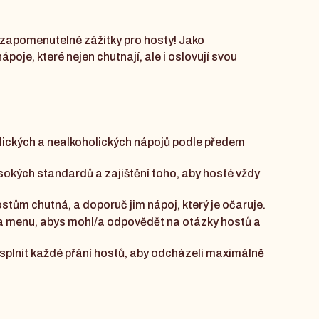
nezapomenutelné zážitky pro hosty! Jako
je, které nejen chutnají, ale i oslovují svou
lických a nealkoholických nápojů podle předem
okých standardů a zajištění toho, aby hosté vždy
hostům chutná, a doporuč jim nápoj, který je očaruje.
a menu, abys mohl/a odpovědět na otázky hostů a
splnit každé přání hostů, aby odcházeli maximálně