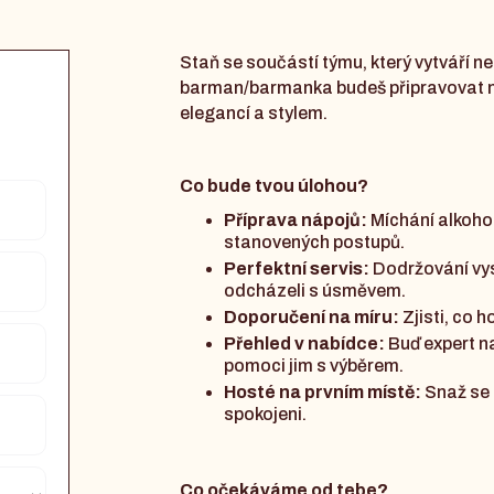
Staň se součástí týmu, který vytváří 
barman/barmanka budeš připravovat nápo
elegancí a stylem.
Co bude tvou úlohou?
Příprava nápojů:
Míchání alkoho
stanovených postupů.
Perfektní servis:
Dodržování vys
odcházeli s úsměvem.
Doporučení na míru:
Zjisti, co 
Přehled v nabídce:
Buď expert n
pomoci jim s výběrem.
Hosté na prvním místě:
Snaž se 
spokojeni.
Co očekáváme od tebe?