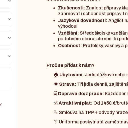
Zkušenosti:
Znalost přípravy kl
zahrnovat i schopnost připravit 
Jazykové dovednosti:
Angličtin
výhodou!
Vzdělání:
Středoškolské vzdělání 
podobném oboru, ale není to pod
Osobnost:
Přátelský, vášnivý a po
Proč se přidat k nám?
🏠
Ubytování:
Jednolůžkové nebo s
🍽️
Strava:
Tři jídla denně, zajištěn
🚍
Doprava do/z práce:
Každodenní
💰
Atraktivní plat:
Od 1450 €/brutto 
v
📝 Smlouva na TPP + odvody hraze
👔 Uniforma poskytnutá zaměstnav