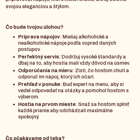
svojou eleganciou a štýlom.
Čo bude tvojou úlohou?
Príprava nápojov
: Miešaj alkoholické a
nealkoholické nápoje podľa vopred daných
postupov.
Perfektný servis
: Dodržuj vysoké štandardy a
dbaj na to, aby hostia mali vždy dôvod na úsmev.
Odporúčania na mieru
: Zisti, čo hosťom chutí a
odporuč im nápoj, ktorý ich očarí.
Prehľad v ponuke
: Buď expert na menu, aby si
vedel odpovedať na otázky a pomohol hosťom s
výberom.
Hostia na prvom mieste
: Snaž sa hosťom splniť
každé prianie aby odchádzali maximálne
spokojný.
Čo očakávame od teba?