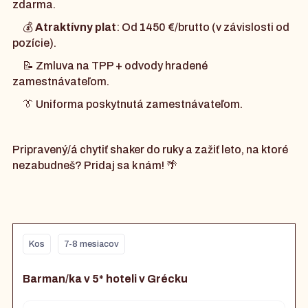
zdarma.
💰
Atraktívny plat
: Od 1450 €/brutto (v závislosti od
pozície).
📝 Zmluva na TPP + odvody hradené
zamestnávateľom.
👔 Uniforma poskytnutá zamestnávateľom.
Pripravený/á chytiť shaker do ruky a zažiť leto, na ktoré
nezabudneš? Pridaj sa k nám! 🌴
Kos
7-8 mesiacov
Barman/ka v 5* hoteli v Grécku