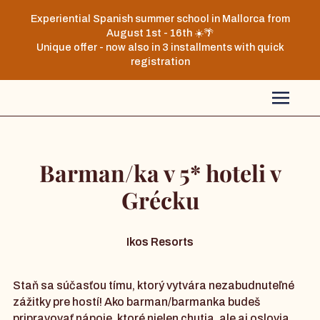
Experiential Spanish summer school in Mallorca from
August 1st - 16th ☀️🌴
Unique offer - now also in 3 installments with quick
registration
Barman/ka v 5* hoteli v
Grécku
Ikos Resorts
Staň sa súčasťou tímu, ktorý vytvára nezabudnuteľné
zážitky pre hostí! Ako barman/barmanka budeš
pripravovať nápoje, ktoré nielen chutia, ale aj oslovia