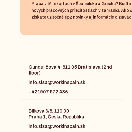
Práca v 5* rezortoch v Španielsku a Grécku? Buďte 
nových pracovných príležitostiach v zahraničí. Ako 
získate užitočné tipy, novinky aj informácie o zľavách
Gunduličova 4, 811 05 Bratislava (2nd
floor)
info.sisa@workinspain.sk
+421907 572 436
Bílkova 6/8, 110 00
Praha 1, Česka Republika
info.sisa@workinspain.sk