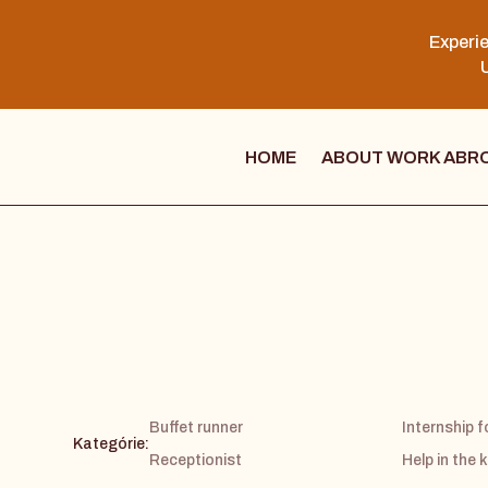
Experie
U
HOME
ABOUT WORK ABR
Buffet runner
Internship 
Kategórie:
Receptionist
Help in the 