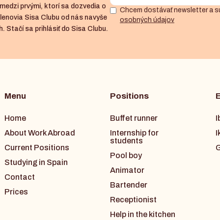
medzi prvými, ktorí sa dozvedia o
Chcem dostávať newsletter a s
členovia Sisa Clubu od nás navyše
osobných údajov
. Stačí sa prihlásiť do Sisa Clubu.
Menu
Positions
Home
Buffet runner
I
About Work Abroad
Internship for
I
students
Current Positions
G
Pool boy
Studying in Spain
Animator
Contact
Bartender
Prices
Receptionist
Help in the kitchen