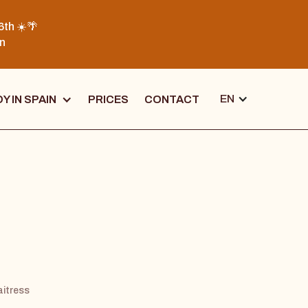
6th ☀️🌴
on
EN
Y IN SPAIN
PRICES
CONTACT
aitress