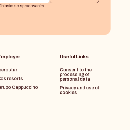
úhlasím so spracovaním
Employer
Useful Links
berostar
Consent to the
processing of
kos resorts
personal data
rupo Cappuccino
Privacy and use of
cookies