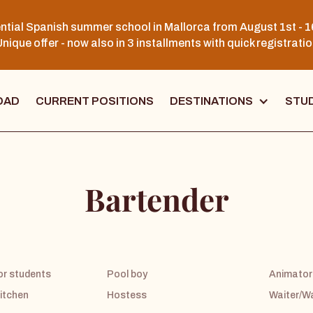
ntial Spanish summer school in Mallorca from August 1st - 1
nique offer - now also in 3 installments with quick registrati
OAD
CURRENT POSITIONS
DESTINATIONS
STUD
Bartender
for students
Pool boy
Animator
kitchen
Hostess
Waiter/W