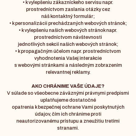
• k vylepšeniu zákazníckeho servisu napr.
prostredníctvom zaslania otázky cez
náš kontaktný formulár;
• k personalizácii prechádzaných webových stránok;
• k vylepšeniu našich webových stránok napr.
prostredníctvom návštevnosti
jednotlivých sekcií našich webových stránok;
• k propagačným účelom napr. prostredníctvom
vyhodnotenia Vašej interakcie
s webovými stránkami a následným zobrazením
relevantnej reklamy.
AKO CHRÁNIME VAŠE ÚDAJE?
V súlade so všeobecne záväznými právnymi predpismi
uplatňujeme dostatočné
opatrenia k bezpečnej ochrane Vami poskytnutých
údajov, čím ich chránime proti
neautorizovanému prístupu a zneužitiu tretími
stranami.