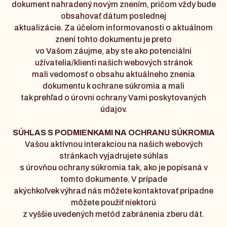
dokument nahradený novým znením, pričom vždy bude
obsahovať dátum poslednej
aktualizácie. Za účelom informovanosti o aktuálnom
znení tohto dokumentu je preto
vo Vašom záujme, aby ste ako potenciálni
užívatelia/klienti našich webových stránok
mali vedomosť o obsahu aktuálneho znenia
dokumentu k ochrane súkromia a mali
tak prehľad o úrovni ochrany Vami poskytovaných
údajov.
SÚHLAS S PODMIENKAMI NA OCHRANU SÚKROMIA
Vašou aktívnou interakciou na našich webových
stránkach vyjadrujete súhlas
s úrovňou ochrany súkromia tak, ako je popísaná v
tomto dokumente. V prípade
akýchkoľvek výhrad nás môžete kontaktovať prípadne
môžete použiť niektorú
z vyššie uvedených metód zabránenia zberu dát.