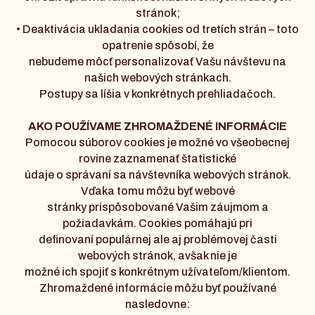
stránok;
• Deaktivácia ukladania cookies od tretích strán – toto
opatrenie spôsobí, že
nebudeme môcť personalizovať Vašu návštevu na
našich webových stránkach.
Postupy sa líšia v konkrétnych prehliadačoch.
AKO POUŽÍVAME ZHROMAŽDENÉ INFORMÁCIE
Pomocou súborov cookies je možné vo všeobecnej
rovine zaznamenať štatistické
údaje o správaní sa návštevníka webových stránok.
Vďaka tomu môžu byť webové
stránky prispôsobované Vašim záujmom a
požiadavkám. Cookies pomáhajú pri
definovaní populárnej ale aj problémovej časti
webových stránok, avšak nie je
možné ich spojiť s konkrétnym užívateľom/klientom.
Zhromaždené informácie môžu byť používané
nasledovne: