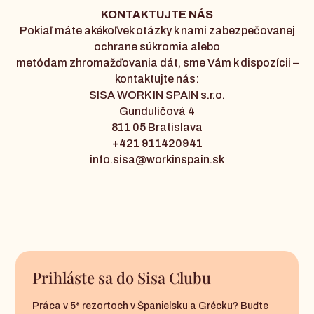
KONTAKTUJTE NÁS
Pokiaľ máte akékoľvek otázky k nami zabezpečovanej
ochrane súkromia alebo
metódam zhromažďovania dát, sme Vám k dispozícii –
kontaktujte nás:
SISA WORK IN SPAIN s.r.o.
Gunduličová 4
811 05 Bratislava
+421 911420941
info.sisa@workinspain.sk
Prihláste sa do Sisa Clubu
Práca v 5* rezortoch v Španielsku a Grécku? Buďte