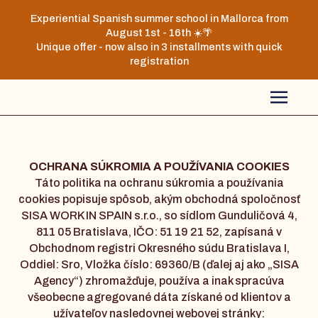
Experiential Spanish summer school in Mallorca from
August 1st - 16th ☀️🌴
Unique offer - now also in 3 installments with quick
registration
OCHRANA SÚKROMIA A POUŽÍVANIA COOKIES
Táto politika na ochranu súkromia a používania
cookies popisuje spôsob, akým obchodná spoločnosť
SISA WORK IN SPAIN s.r.o., so sídlom Gunduličová 4,
811 05 Bratislava, IČO: 51 19 21 52, zapísaná v
Obchodnom registri Okresného súdu Bratislava I,
Oddiel: Sro, Vložka číslo: 69360/B (ďalej aj ako „SISA
Agency“) zhromažďuje, používa a inak spracúva
všeobecne agregované dáta získané od klientov a
užívateľov nasledovnej webovej stránky: