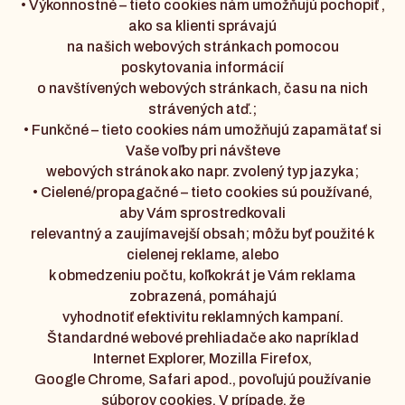
• Výkonnostné – tieto cookies nám umožňujú pochopiť ,
ako sa klienti správajú
na našich webových stránkach pomocou
poskytovania informácií
o navštívených webových stránkach, času na nich
strávených atď.;
• Funkčné – tieto cookies nám umožňujú zapamätať si
Vaše voľby pri návšteve
webových stránok ako napr. zvolený typ jazyka;
• Cielené/propagačné – tieto cookies sú používané,
aby Vám sprostredkovali
relevantný a zaujímavejší obsah; môžu byť použité k
cielenej reklame, alebo
k obmedzeniu počtu, koľkokrát je Vám reklama
zobrazená, pomáhajú
vyhodnotiť efektivitu reklamných kampaní.
Štandardné webové prehliadače ako napríklad
Internet Explorer, Mozilla Firefox,
Google Chrome, Safari apod., povoľujú používanie
súborov cookies. V prípade, že