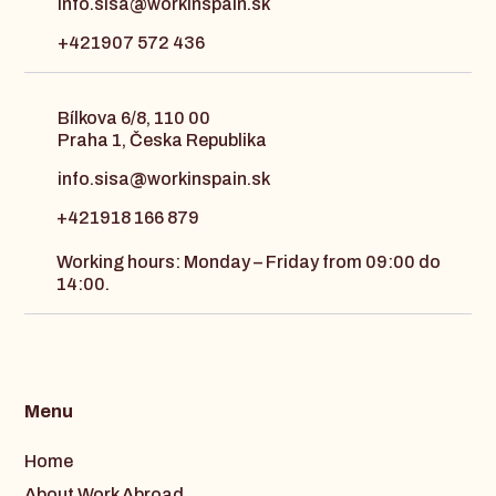
info.sisa@workinspain.sk
+421907 572 436
Bílkova 6/8, 110 00
Praha 1, Česka Republika
info.sisa@workinspain.sk
+421918 166 879
Working hours: Monday – Friday from 09:00 do
14:00.
Menu
Home
About Work Abroad