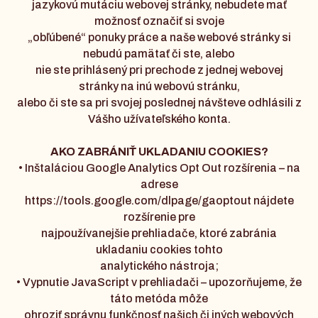
jazykovú mutáciu webovej stránky, nebudete mať
možnosť označiť si svoje
„obľúbené“ ponuky práce a naše webové stránky si
nebudú pamätať či ste, alebo
nie ste prihlásený pri prechode z jednej webovej
stránky na inú webovú stránku,
alebo či ste sa pri svojej poslednej návšteve odhlásili z
Vášho užívateľského konta.
AKO ZABRÁNIŤ UKLADANIU COOKIES?
• Inštaláciou Google Analytics Opt Out rozšírenia – na
adrese
https://tools.google.com/dlpage/gaoptout nájdete
rozšírenie pre
najpoužívanejšie prehliadače, ktoré zabránia
ukladaniu cookies tohto
analytického nástroja;
• Vypnutie JavaScript v prehliadači – upozorňujeme, že
táto metóda môže
ohroziť správnu funkčnosť našich či iných webových