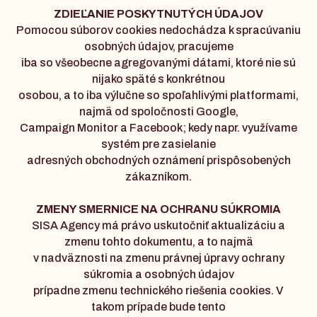
ZDIEĽANIE POSKYTNUTÝCH ÚDAJOV
Pomocou súborov cookies nedochádza k spracúvaniu
osobných údajov, pracujeme
iba so všeobecne agregovanými dátami, ktoré nie sú
nijako späté s konkrétnou
osobou, a to iba výlučne so spoľahlivými platformami,
najmä od spoločnosti Google,
Campaign Monitor a Facebook; kedy napr. využívame
systém pre zasielanie
adresných obchodných oznámení prispôsobených
zákazníkom.
ZMENY SMERNICE NA OCHRANU SÚKROMIA
SISA Agency má právo uskutočniť aktualizáciu a
zmenu tohto dokumentu, a to najmä
v nadväznosti na zmenu právnej úpravy ochrany
súkromia a osobných údajov
prípadne zmenu technického riešenia cookies. V
takom prípade bude tento