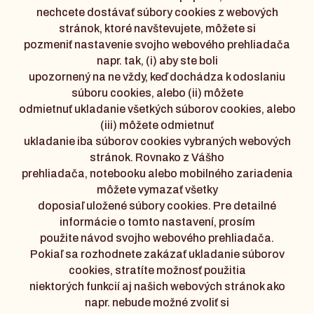
nechcete dostávať súbory cookies z webových
stránok, ktoré navštevujete, môžete si
pozmeniť nastavenie svojho webového prehliadača
napr. tak, (i) aby ste boli
upozornený na ne vždy, keď dochádza k odoslaniu
súboru cookies, alebo (ii) môžete
odmietnuť ukladanie všetkých súborov cookies, alebo
(iii) môžete odmietnuť
ukladanie iba súborov cookies vybraných webových
stránok. Rovnako z Vášho
prehliadača, notebooku alebo mobilného zariadenia
môžete vymazať všetky
doposiaľ uložené súbory cookies. Pre detailné
informácie o tomto nastavení, prosím
použite návod svojho webového prehliadača.
Pokiaľ sa rozhodnete zakázať ukladanie súborov
cookies, stratíte možnosť použitia
niektorých funkcií aj našich webových stránok ako
napr. nebude možné zvoliť si