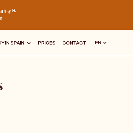
6th ☀️🌴
on
EN
Y IN SPAIN
PRICES
CONTACT
s