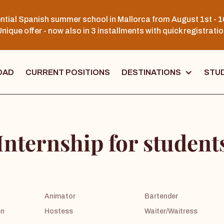
ntial Spanish summer school in Mallorca from August 1st - 1
nique offer - now also in 3 installments with quick registrati
OAD
CURRENT POSITIONS
DESTINATIONS
STUD
Internship for student
Animator
Bartender
en
Hostess
Waiter/Waitress