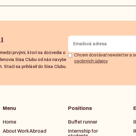
u
medzi prvými, ktorí sa dozvedia o
Chcem dostávať newsletter a s
členovia Sisa Clubu od nás navyše
osobných údajov
. Stačí sa prihlásiť do Sisa Clubu.
Menu
Positions
Home
Buffet runner
I
About Work Abroad
Internship for
I
students