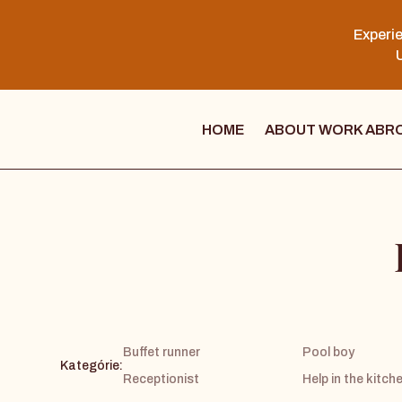
Experie
U
HOME
ABOUT WORK ABR
Buffet runner
Pool boy
Kategórie:
Receptionist
Help in the kitch