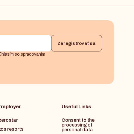
úhlasím so spracovaním
Employer
Useful Links
berostar
Consent to the
processing of
kos resorts
personal data