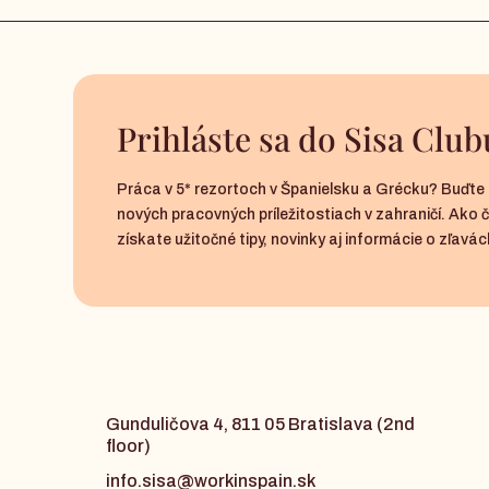
Prihláste sa do Sisa Club
Práca v 5* rezortoch v Španielsku a Grécku? Buďte 
nových pracovných príležitostiach v zahraničí. Ako 
získate užitočné tipy, novinky aj informácie o zľavách
Gunduličova 4, 811 05 Bratislava (2nd
floor)
info.sisa@workinspain.sk