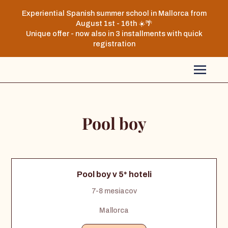
Experiential Spanish summer school in Mallorca from
August 1st - 16th ☀️🌴
Unique offer - now also in 3 installments with quick
registration
Pool boy
Pool boy v 5* hoteli
7-8 mesiacov
Mallorca