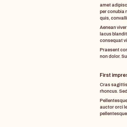
amet adipisc
per conubia 
quis, convalli
Aenean viver
lacus blandit
consequat vit
Praesent con
non dolor. S
First impre
Cras sagittis
rhoncus. Sed 
Pellentesque 
auctor orci l
pellentesque 