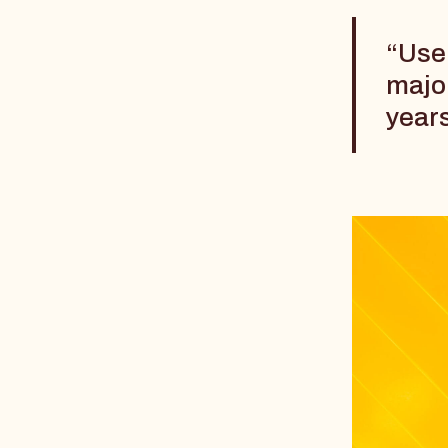
“Use
major
year