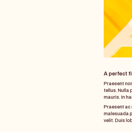
A perfect fi
Praesent nonu
tellus. Nulla
mauris. In h
Praesent ac m
malesuada pla
velit. Duis 