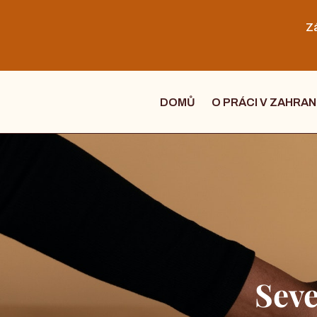
Zá
DOMŮ
O PRÁCI V ZAHRAN
Seve