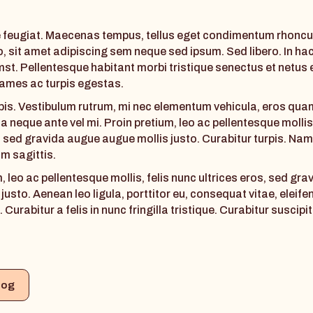
 feugiat. Maecenas tempus, tellus eget condimentum rhonc
o, sit amet adipiscing sem neque sed ipsum. Sed libero. In ha
mst. Pellentesque habitant morbi tristique senectus et netus 
ames ac turpis egestas.
pis. Vestibulum rutrum, mi nec elementum vehicula, eros qua
illa neque ante vel mi. Proin pretium, leo ac pellentesque mollis
, sed gravida augue augue mollis justo. Curabitur turpis. Nam 
um sagittis.
, leo ac pellentesque mollis, felis nunc ultrices eros, sed gr
justo. Aenean leo ligula, porttitor eu, consequat vitae, eleife
Curabitur a felis in nunc fringilla tristique. Curabitur suscipit
log