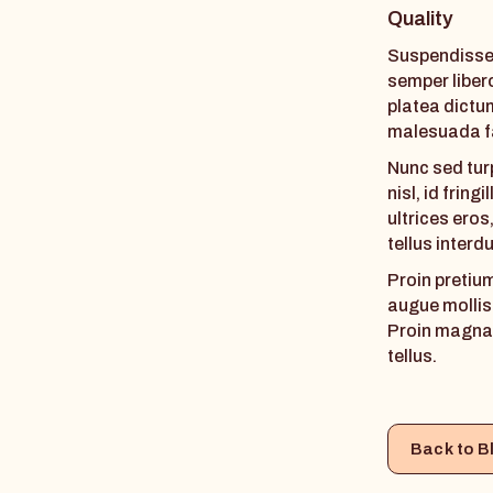
Quality
Suspendisse
semper liber
platea dictu
malesuada f
Nunc sed tur
nisl, id fring
ultrices eros
tellus interd
Proin pretium
augue mollis 
Proin magna. 
tellus.
Back to B