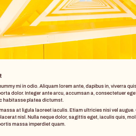
t
mmy mi in odio. Aliquam lorem ante, dapibus in, viverra quis
 porta dolor. Integer ante arcu, accumsan a, consectetuer eget
ac habitasse platea dictumst.
assa at ligula laoreet iaculis. Etiam ultricies nisi vel augue
cerat nisl. Nulla neque dolor, sagittis eget, iaculis quis, mol
lobortis massa imperdiet quam.