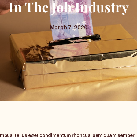
In The Job Industry
March 7, 2020
pus, tellus eget condimentum rhoncus, sem quam semper lib