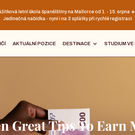
žitková letní škola španělštiny na Mallorce od 1. - 15. srpna ☀
Jedinečná nabídka - nyní i na 3 splátky při rychlé registraci
IČÍ
AKTUÁLNÍ POZICE
DESTINACE
STUDIUM VE
n Great Tips To Earn