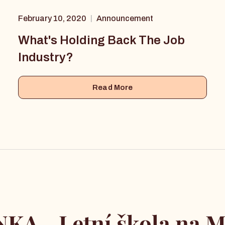
February 10, 2020
Announcement
|
What's Holding Back The Job
Industry?
Read More
KA - Letní škola na M