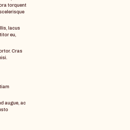
tora torquent
 scelerisque
lis, lacus
itor eu,
ortor. Cras
isi.
Etiam
end augue, ac
usto