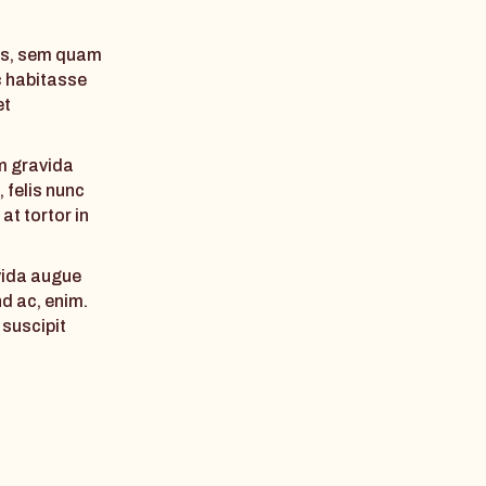
us, sem quam
c habitasse
et
m gravida
, felis nunc
at tortor in
avida augue
nd ac, enim.
 suscipit