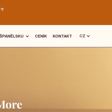
️🌴
CZ
 ŠPANĚLSKU
CENÍK
KONTAKT
 More