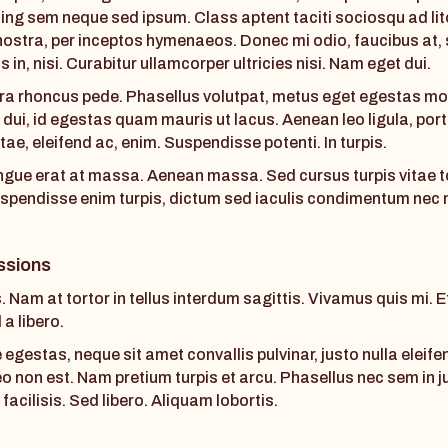
ing sem neque sed ipsum. Class aptent taciti sociosqu ad li
nostra, per inceptos hymenaeos. Donec mi odio, faucibus at,
s in, nisi. Curabitur ullamcorper ultricies nisi. Nam eget dui.
ra rhoncus pede. Phasellus volutpat, metus eget egestas mol
 dui, id egestas quam mauris ut lacus. Aenean leo ligula, portt
ae, eleifend ac, enim. Suspendisse potenti. In turpis.
gue erat at massa. Aenean massa. Sed cursus turpis vitae t
uspendisse enim turpis, dictum sed iaculis condimentum nec n
ssions
. Nam at tortor in tellus interdum sagittis. Vivamus quis mi. 
a libero.
egestas, neque sit amet convallis pulvinar, justo nulla eleif
eo non est. Nam pretium turpis et arcu. Phasellus nec sem in j
facilisis. Sed libero. Aliquam lobortis.