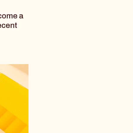
come a
ecent