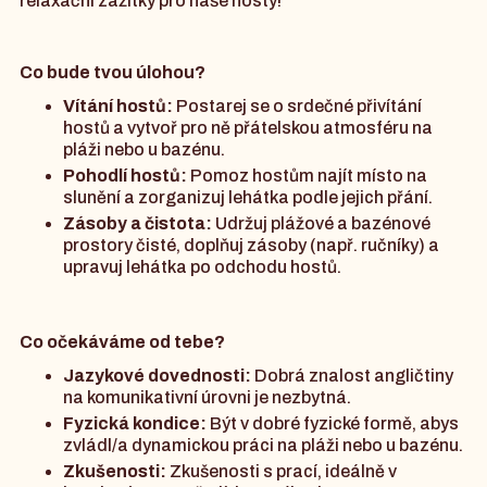
relaxační zážitky pro naše hosty!
Co bude tvou úlohou?
Vítání hostů:
Postarej se o srdečné přivítání
hostů a vytvoř pro ně přátelskou atmosféru na
pláži nebo u bazénu.
Pohodlí hostů:
Pomoz hostům najít místo na
slunění a zorganizuj lehátka podle jejich přání.
Zásoby a čistota:
Udržuj plážové a bazénové
prostory čisté, doplňuj zásoby (např. ručníky) a
upravuj lehátka po odchodu hostů.
Co očekáváme od tebe?
Jazykové dovednosti:
Dobrá znalost angličtiny
na komunikativní úrovni je nezbytná.
Fyzická kondice:
Být v dobré fyzické formě, abys
zvládl/a dynamickou práci na pláži nebo u bazénu.
Zkušenosti:
Zkušenosti s prací, ideálně v