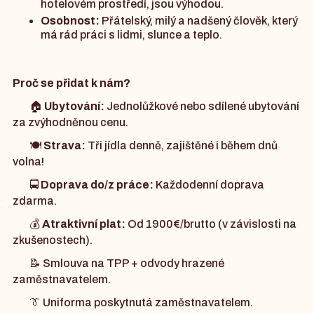
hotelovém prostředí, jsou výhodou.
Osobnost:
Přátelský, milý a nadšený člověk, který
má rád práci s lidmi, slunce a teplo.
Proč se přidat k nám?
🏠
Ubytování:
Jednolůžkové nebo sdílené ubytování
za zvýhodněnou cenu.
🍽️
Strava:
Tři jídla denně, zajištěné i během dnů
volna!
🚍
Doprava do/z práce:
Každodenní doprava
zdarma.
💰
Atraktivní plat:
Od 1900€/brutto (v závislosti na
zkušenostech).
📝 Smlouva na TPP + odvody hrazené
zaměstnavatelem.
👔 Uniforma poskytnutá zaměstnavatelem.