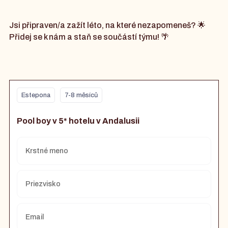
Jsi připraven/a zažít léto, na které nezapomeneš? 🌟
Přidej se k nám a staň se součástí týmu! 🌴
Estepona
7-8 měsíců
Pool boy v 5* hotelu v Andalusii