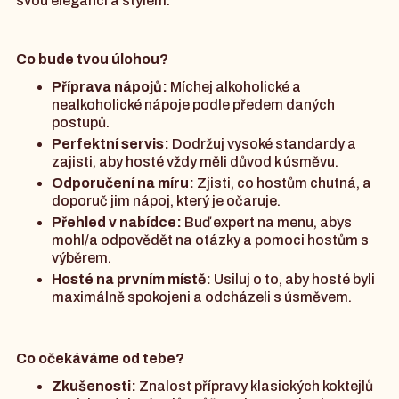
svou elegancí a stylem.
Co bude tvou úlohou?
Příprava nápojů:
Míchej alkoholické a
nealkoholické nápoje podle předem daných
postupů.
Perfektní servis:
Dodržuj vysoké standardy a
zajisti, aby hosté vždy měli důvod k úsměvu.
Odporučení na míru:
Zjisti, co hostům chutná, a
doporuč jim nápoj, který je očaruje.
Přehled v nabídce:
Buď expert na menu, abys
mohl/a odpovědět na otázky a pomoci hostům s
výběrem.
Hosté na prvním místě:
Usiluj o to, aby hosté byli
maximálně spokojeni a odcházeli s úsměvem.
Co očekáváme od tebe?
Zkušenosti:
Znalost přípravy klasických koktejlů