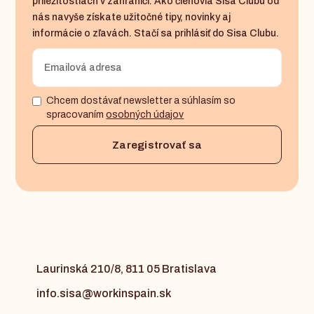
príležitostiach v zahraničí. Ako členovia Sisa Clubu od
nás navyše získate užitočné tipy, novinky aj
informácie o zľavách. Stačí sa prihlásiť do Sisa Clubu.
Chcem dostávať newsletter a súhlasím so
spracovaním
osobných údajov
Laurinská 210/8, 811 05 Bratislava
info.sisa@workinspain.sk