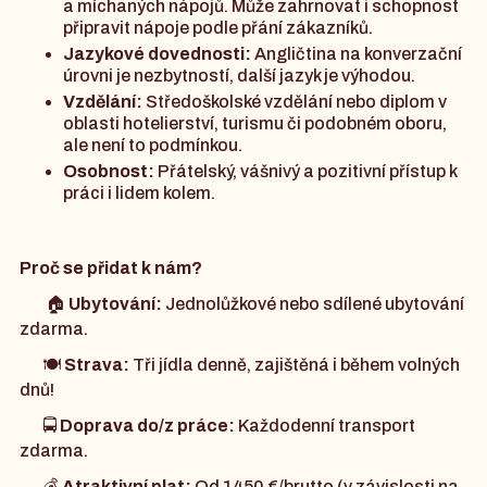
a míchaných nápojů. Může zahrnovat i schopnost
připravit nápoje podle přání zákazníků.
Jazykové dovednosti:
Angličtina na konverzační
úrovni je nezbytností, další jazyk je výhodou.
Vzdělání:
Středoškolské vzdělání nebo diplom v
oblasti hotelierství, turismu či podobném oboru,
ale není to podmínkou.
Osobnost:
Přátelský, vášnivý a pozitivní přístup k
práci i lidem kolem.
Proč se přidat k nám?
🏠
Ubytování:
Jednolůžkové nebo sdílené ubytování
zdarma.
🍽️
Strava:
Tři jídla denně, zajištěná i během volných
dnů!
🚍
Doprava do/z práce:
Každodenní transport
zdarma.
💰
Atraktivní plat:
Od 1450 €/brutto (v závislosti na