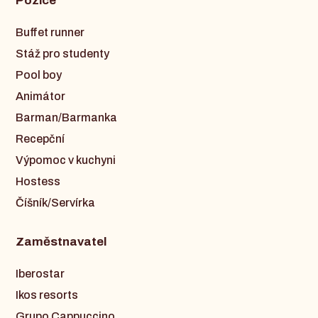
Pozice
Buffet runner
Stáž pro studenty
Pool boy
Animátor
Barman/Barmanka
Recepční
Výpomoc v kuchyni
Hostess
Číšník/Servírka
Zaměstnavatel
Iberostar
Ikos resorts
Grupo Cappuccino