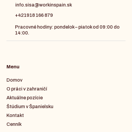
info.sisa@workinspain.sk
+421918 166 879
Pracovné hodiny: pondelok – piatok od 09:00 do
14:00.
Menu
Domov
O práci v zahraničí
Aktuálne pozície
Štúdium v Španielsku
Kontakt
Cenník