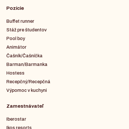
Pozície
Buffet runner
Stáž pre študentov
Pool boy
Animátor
Čašník/Čašníčka
Barman/Barmanka
Hostess
Recepčný/Recepčná
Výpomoc v kuchyni
Zamestnávateľ
Iberostar
Ikos resorts