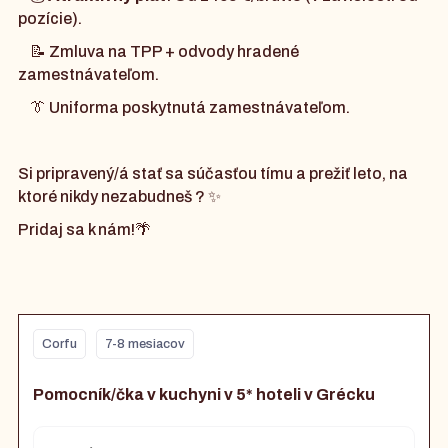
pozície).
📝 Zmluva na TPP + odvody hradené
zamestnávateľom.
👔 Uniforma poskytnutá zamestnávateľom.
Si pripravený/á stať sa súčasťou tímu a prežiť leto, na
ktoré nikdy nezabudneš ? ✨
Pridaj sa k nám!🌴
Corfu
7-8 mesiacov
Pomocník/čka v kuchyni v 5* hoteli v Grécku