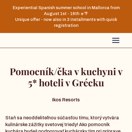
Experiential Spanish summer school in Mallorca from
August 1st - 16th ☀️🌴
Unique offer - now also in 3 installments with quick
registration
Pomocník/čka v kuchyni v
5* hoteli v Grécku
Ikos Resorts
Staň sa neoddeliteľnou súčasťou tímu, ktorý vytvára
kulinárske zážitky svetovej triedy! Ako pomocník
kuchára budeš podporovať kuchársky tím pri príprave