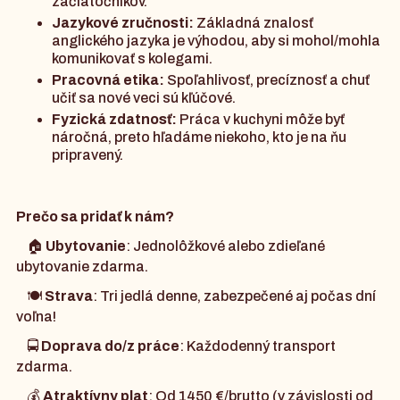
začiatočníkov.
Jazykové zručnosti:
Základná znalosť
anglického jazyka je výhodou, aby si mohol/mohla
komunikovať s kolegami.
Pracovná etika:
Spoľahlivosť, precíznosť a chuť
učiť sa nové veci sú kľúčové.
Fyzická zdatnosť:
Práca v kuchyni môže byť
náročná, preto hľadáme niekoho, kto je na ňu
pripravený.
Prečo sa pridať k nám?
🏠
Ubytovanie
: Jednolôžkové alebo zdieľané
ubytovanie zdarma.
🍽️
Strava
: Tri jedlá denne, zabezpečené aj počas dní
voľna!
🚍
Doprava do/z práce
: Každodenný transport
zdarma.
💰
Atraktívny plat
: Od 1450 €/brutto (v závislosti od