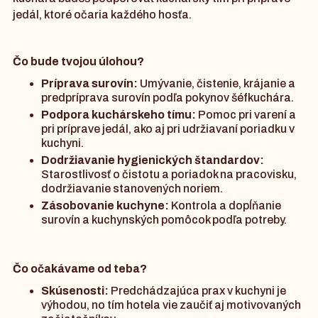
jedál, ktoré očaria každého hosťa.
Čo bude tvojou úlohou?
Príprava surovín:
Umývanie, čistenie, krájanie a
predpríprava surovín podľa pokynov šéfkuchára.
Podpora kuchárskeho tímu:
Pomoc pri varení a
pri príprave jedál, ako aj pri udržiavaní poriadku v
kuchyni.
Dodržiavanie hygienických štandardov:
Starostlivosť o čistotu a poriadok na pracovisku,
dodržiavanie stanovených noriem.
Zásobovanie kuchyne:
Kontrola a dopĺňanie
surovín a kuchynských pomôcok podľa potreby.
Čo očakávame od teba?
Skúsenosti:
Predchádzajúca prax v kuchyni je
výhodou, no tím hotela vie zaučiť aj motivovaných