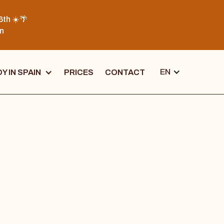
6th ☀️🌴
on
EN
Y IN SPAIN
PRICES
CONTACT