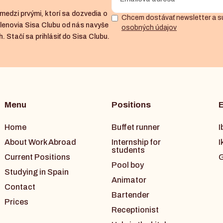
medzi prvými, ktorí sa dozvedia o
Chcem dostávať newsletter a s
členovia Sisa Clubu od nás navyše
osobných údajov
. Stačí sa prihlásiť do Sisa Clubu.
Menu
Positions
Home
Buffet runner
I
About Work Abroad
Internship for
I
students
Current Positions
G
Pool boy
Studying in Spain
Animator
Contact
Bartender
Prices
Receptionist