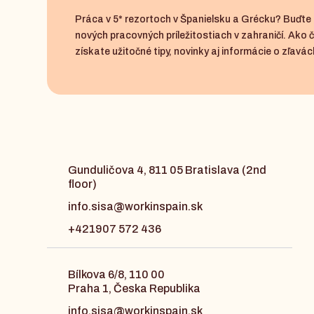
Práca v 5* rezortoch v Španielsku a Grécku? Buďte 
nových pracovných príležitostiach v zahraničí. Ako 
získate užitočné tipy, novinky aj informácie o zľavách
Gunduličova 4, 811 05 Bratislava (2nd
floor)
info.sisa@workinspain.sk
+421907 572 436
Bílkova 6/8, 110 00
Praha 1, Česka Republika
info.sisa@workinspain.sk