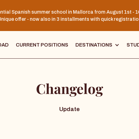
ntial Spanish summer school in Mallorca from August 1st - 1
nique offer - now also in 3 installments with quick registrati
OAD
CURRENT POSITIONS
DESTINATIONS
STUD
Changelog
Update