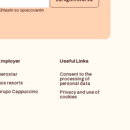
úhlasím so spracovaním
Employer
Useful Links
berostar
Consent to the
processing of
kos resorts
personal data
rupo Cappuccino
Privacy and use of
cookies