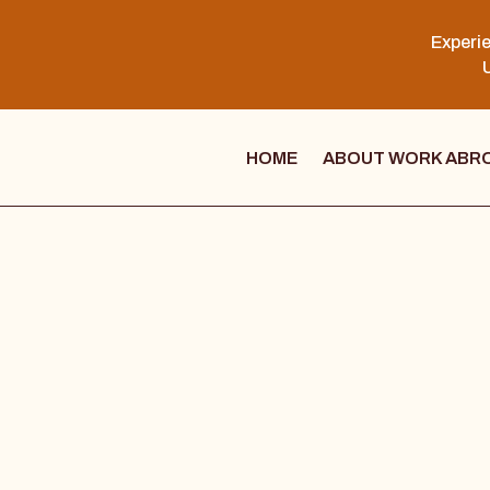
Experie
U
HOME
ABOUT WORK ABR