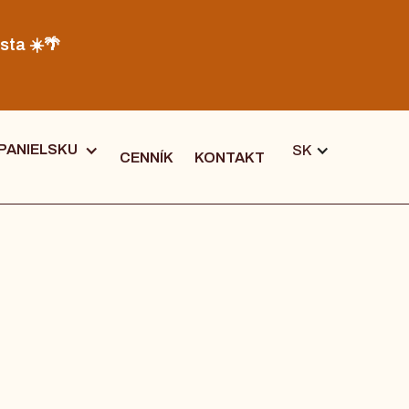
sta ☀️🌴
PANIELSKU
SK
CENNÍK
KONTAKT