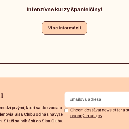
Intenzívne kurzy španielčiny!
Viac informácii
u
medzi prvými, ktorí sa dozvedia o
Chcem dostávať newsletter a s
členovia Sisa Clubu od nás navyše
osobných údajov
. Stačí sa prihlásiť do Sisa Clubu.