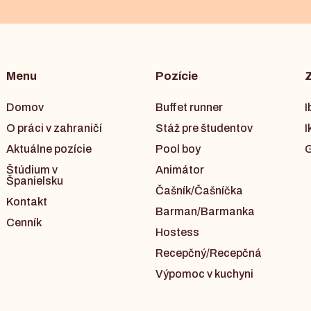
Menu
Pozície
Domov
Buffet runner
I
O práci v zahraničí
Stáž pre študentov
I
Aktuálne pozície
Pool boy
G
Štúdium v
Animátor
Španielsku
Čašník/Čašníčka
Kontakt
Barman/Barmanka
Cenník
Hostess
Recepčný/Recepčná
Výpomoc v kuchyni