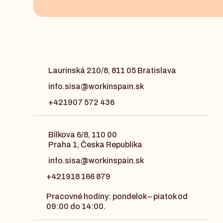
Laurinská 210/8, 811 05 Bratislava
info.sisa@workinspain.sk
+421907 572 436
Bílkova 6/8, 110 00
Praha 1, Česka Republika
info.sisa@workinspain.sk
+421918 166 879
Pracovné hodiny: pondelok – piatok od
09:00 do 14:00.