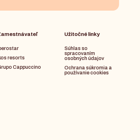
Zamestnávateľ
Užitočné linky
berostar
Súhlas so
spracovaním
kos resorts
osobných údajov
rupo Cappuccino
Ochrana súkromia a
používanie cookies