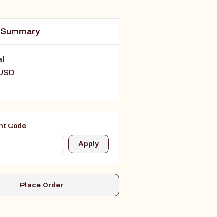
 Summary
al
 USD
nt Code
Apply
Place Order