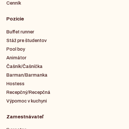
Cenník
Pozície
Buffet runner
Stáž pre študentov
Pool boy
Animátor
Čašník/Čašníčka
Barman/Barmanka
Hostess
Recepčný/Recepčná
Výpomoc v kuchyni
Zamestnávateľ