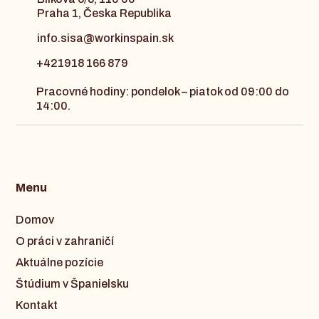
Praha 1, Česka Republika
info.sisa@workinspain.sk
+421918 166 879
Pracovné hodiny: pondelok – piatok od 09:00 do
14:00.
Menu
Domov
O práci v zahraničí
Aktuálne pozície
Štúdium v Španielsku
Kontakt