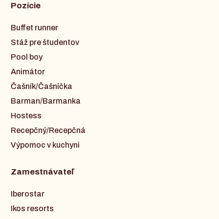
Pozície
Buffet runner
Stáž pre študentov
Pool boy
Animátor
Čašník/Čašníčka
Barman/Barmanka
Hostess
Recepčný/Recepčná
Výpomoc v kuchyni
Zamestnávateľ
Iberostar
Ikos resorts