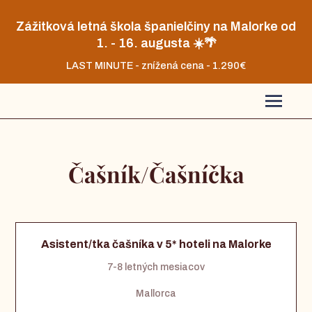
Zážitková letná škola španielčiny na Malorke od
1. - 16. augusta ☀️🌴
LAST MINUTE - znížená cena - 1.290€
Čašník/Čašníčka
Asistent/tka čašníka v 5* hoteli na Malorke
7-8 letných mesiacov
Mallorca