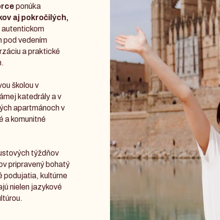
orce
ponúka
kov aj pokročilých,
v autentickom
ch pod vedením
rzáciu a praktické
h.
vou školou v
ámej katedrály a v
aných apartmánoch v
né a komunitné
gustových týždňov
ov pripravený bohatý
 podujatia, kultúrne
ajú nielen jazykové
ultúrou.