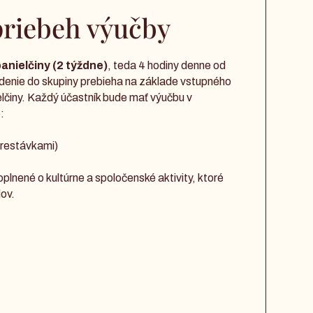
priebeh výučby
anielčiny (2 týždne)
, teda 4 hodiny denne od
denie do skupiny prebieha na základe vstupného
elčiny. Každý účastník bude mať výučbu v
:
prestávkami)
oplnené o kultúrne a spoločenské aktivity, ktoré
ov.