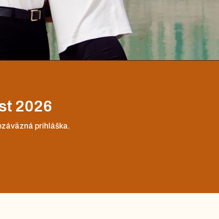
ust 2026
nezáväzná prihláška.