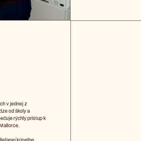
h v jednej z
dze od školy a
ečuje rýchly prístup k
Mallorce.
dieľanej kúpeľne,