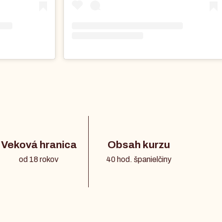
Veková hranica
Obsah kurzu
od 18 rokov
40 hod. španielčiny