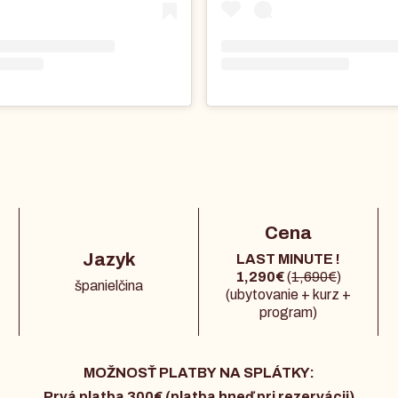
Cena
Jazyk
LAST MINUTE !
1,290€
(
1,690€
)
španielčina
(ubytovanie + kurz +
program)
MOŽNOSŤ PLATBY NA SPLÁTKY:
Prvá platba 300€ (platba hneď pri rezervácii)