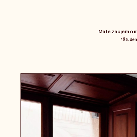
Máte záujem o i
*Študent