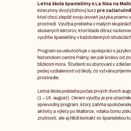
Letná škola španielčiny s La Sisa na Mall
intenzívny dvojtýždňový kurz
pre začiatoční
ktorí chcú zlepšiť svoju úroveň jazyka priamo 
prostredí. Výučba prebieha v malých skupiná
skúsených lektorov, ktorí kladú dôraz na konve
využitie španielčiny v každodenných situáciác
Program sa uskutočňuje v spolupráci s jazyko
historickom centre Palmy, len pár krokov od zn
blízkosti mora. Študenti sú ubytovaní v zdieľ
pešej vzdialenosti od školy, čo vytvára príjem
prostredie.
Letná škola prebieha počas prvých dvoch au
(1.–16. august). Okrem výučby je pre účastník
sprievodný program, ktorý zahŕňa spoločenské
aktivity a výlety po Mallorce, vďaka čomu získ
zručnosti, ale aj hlbší kontakt so španielskou k