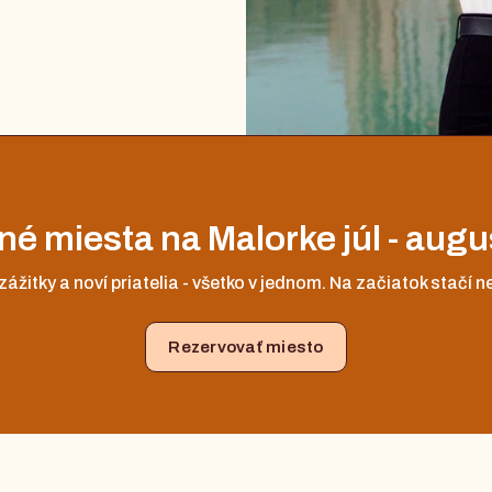
é miesta na Malorke júl - aug
zážitky a noví priatelia - všetko v jednom. Na začiatok stačí 
Rezervovať miesto