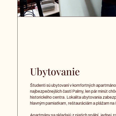
Ubytovanie
Študenti sú ubytovaní v komfortných apartmánoc
najbezpečnejších častí Palmy, len pár minút chô
historického centra. Lokalita ubytovania zabezp
hlavným pamiatkam, reštauráciám a plážam na 
Apartmány sa skladajú z piatich spální, jednej z