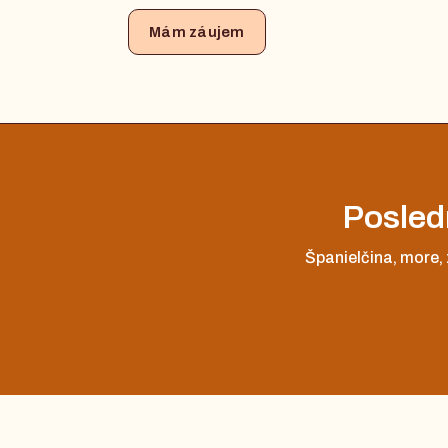
Mám záujem
Posledn
Španielčina, more, 