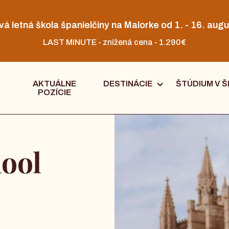
vá letná škola španielčiny na Malorke od 1. - 16. augu
LAST MINUTE - znížená cena - 1.290€
AKTUÁLNE
DESTINÁCIE
ŠTÚDIUM V Š
POZÍCIE
ool