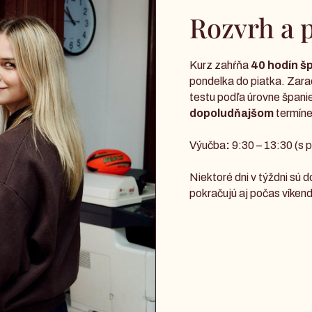
Rozvrh a 
Kurz zahŕňa
40 hodín šp
pondelka do piatka. Zara
testu podľa úrovne špani
dopoludňajšom
termíne
Výučba
:
9:30 – 13:30 (s 
Niektoré dni v týždni sú d
pokračujú aj počas víkend