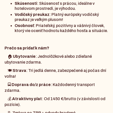
Skúsenosti
: Skúsenosť s prácou, ideálne v
hotelovom prostredí, je výhodou.
Vodičský preukaz
: Platný európsky vodičský
preukaz je veľkým plusom!
Osobnosť
: Priateľský, pozitívny a vášnivý človek,
ktorý vie oceniť hodnotu každého hosťa a situácie.
Prečo sa pridať k nám?
🏠
Ubytovanie
: Jednolôžkové alebo zdieľané
ubytovanie zdarma.
🍽️
Strava
: Tri jedlá denne, zabezpečené aj počas dní
voľna!
🚍
Doprava do/z práce
: Každodenný transport
zdarma.
💰
Atraktívny plat
: Od 1450 €/brutto (v závislosti od
pozície).
📝 Zmluva na TPP + odvody hradené