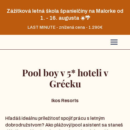
Zážitková letná škola španielčiny na Malorke od
1. - 16. augusta ☀️🌴
LAST MINUTE - znížená cena - 1.290€
Pool boy v 5* hoteli v
Grécku
Ikos Resorts
Hľadáš ideálnu príležitosť spojiť prácu s letným
dobrodružstvom? Ako plážový/pool asistent sa staneš