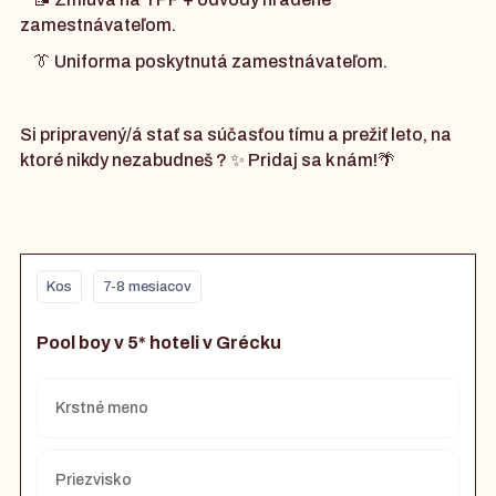
zamestnávateľom.
👔 Uniforma poskytnutá zamestnávateľom.
Si pripravený/á stať sa súčasťou tímu a prežiť leto, na
ktoré nikdy nezabudneš ? ✨ Pridaj sa k nám!🌴
Kos
7-8 mesiacov
Pool boy v 5* hoteli v Grécku