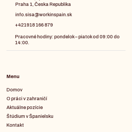
Praha 1, Česka Republika
info.sisa@workinspain.sk
+421918 166 879
Pracovné hodiny: pondelok – piatok od 09:00 do
14:00.
Menu
Domov
O práci v zahraničí
Aktuálne pozície
Štúdium v Španielsku
Kontakt