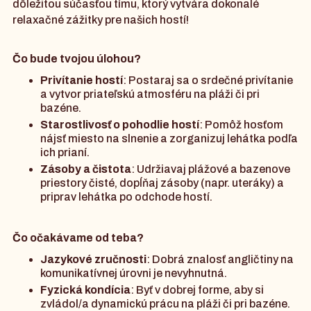
dôležitou súčasťou tímu, ktorý vytvára dokonalé
relaxačné zážitky pre našich hostí!
Čo bude tvojou úlohou?
Privítanie hostí
: Postaraj sa o srdečné privítanie
a vytvor priateľskú atmosféru na pláži či pri
bazéne.
Starostlivosť o pohodlie hostí
: Pomôž hosťom
nájsť miesto na slnenie a zorganizuj lehátka podľa
ich prianí.
Zásoby a čistota
: Udržiavaj plážové a bazenove
priestory čisté, dopĺňaj zásoby (napr. uteráky) a
priprav lehátka po odchode hostí.
Čo očakávame od teba?
Jazykové zručnosti
: Dobrá znalosť angličtiny na
komunikatívnej úrovni je nevyhnutná.
Fyzická kondícia
: Byť v dobrej forme, aby si
zvládol/a dynamickú prácu na pláži či pri bazéne.