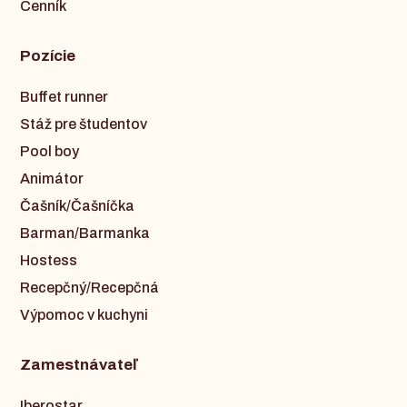
Cenník
Pozície
Buffet runner
Stáž pre študentov
Pool boy
Animátor
Čašník/Čašníčka
Barman/Barmanka
Hostess
Recepčný/Recepčná
Výpomoc v kuchyni
Zamestnávateľ
Iberostar