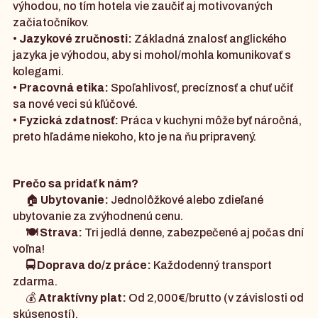
výhodou, no tím hotela vie zaučiť aj motivovaných
začiatočníkov.
•
Jazykové zručnosti:
Základná znalosť anglického
jazyka je výhodou, aby si mohol/mohla komunikovať s
kolegami.
•
Pracovná etika:
Spoľahlivosť, precíznosť a chuť učiť
sa nové veci sú kľúčové.
•
Fyzická zdatnosť:
Práca v kuchyni môže byť náročná,
preto hľadáme niekoho, kto je na ňu pripravený.
Prečo sa pridať k nám?
🏠
Ubytovanie:
Jednolôžkové alebo zdieľané
ubytovanie za zvýhodnenú cenu.
🍽️ Strava:
Tri jedlá denne, zabezpečené aj počas dní
voľna!
🚍 Doprava do/z práce:
Každodenný transport
zdarma.
💰
Atraktívny plat:
Od 2,000€/brutto (v závislosti od
skúseností).