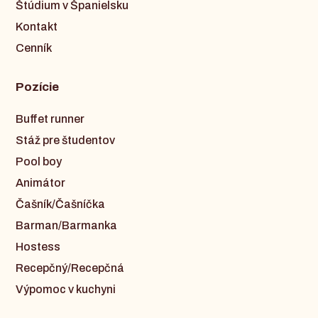
Štúdium v Španielsku
Kontakt
Cenník
Pozície
Buffet runner
Stáž pre študentov
Pool boy
Animátor
Čašník/Čašníčka
Barman/Barmanka
Hostess
Recepčný/Recepčná
Výpomoc v kuchyni