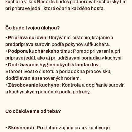
kuchára v Ikos Resorts budeš podporovať kuchársky tím
pri príprave jedál, ktoré očaria každého hosťa.
Čo bude tvojou úlohou?
•
Príprava surovín:
Umývanie, čistenie, krájanie a
predpríprava surovín podľa pokynov šéfkuchára.
•
Podpora kuchárskeho tímu:
Pomoc pri varení a pri
príprave jedál, ako aj pri udržiavaní poriadku v kuchyni.
•
Dodržiavanie hygienických štandardov:
Starostlivosť o čistotu a poriadok na pracovisku,
dodržiavanie stanovených noriem.
•
Zásobovanie kuchyne:
Kontrola a dopĺňanie surovín
a kuchynských pomôcok podľa potreby.
Čo očakávame od teba?
•
Skúsenosti:
Predchádzajúca prax v kuchyni je