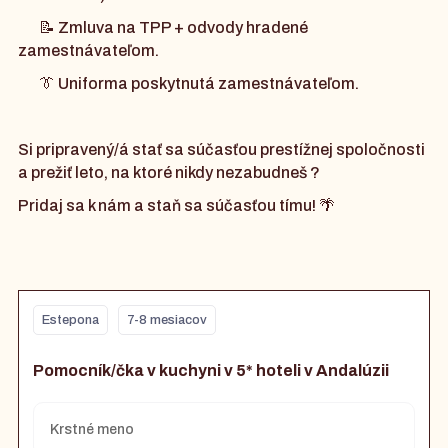
📝 Zmluva na TPP + odvody hradené
zamestnávateľom.
👔 Uniforma poskytnutá zamestnávateľom.
Si pripravený/á stať sa súčasťou prestížnej spoločnosti
a prežiť leto, na ktoré nikdy nezabudneš ?
Pridaj sa k nám a staň sa súčasťou tímu! 🌴
Estepona
7-8 mesiacov
Pomocník/čka v kuchyni v 5* hoteli v Andalúzii