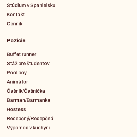
Štúdium v Španielsku
Kontakt
Cenník
Pozície
Buffet runner
Stáž pre študentov
Pool boy
Animátor
Čašník/Čašníčka
Barman/Barmanka
Hostess
Recepčný/Recepčná
Výpomoc v kuchyni