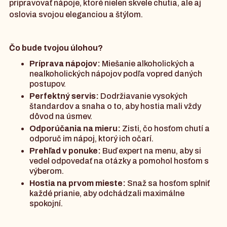
pripravovať nápoje, ktoré nielen skvele chutia, ale aj
oslovia svojou eleganciou a štýlom.
Čo bude tvojou úlohou?
Príprava nápojov:
Miešanie alkoholických a
nealkoholických nápojov podľa vopred daných
postupov.
Perfektný servis:
Dodržiavanie vysokých
štandardov a snaha o to, aby hostia mali vždy
dôvod na úsmev.
Odporúčania na mieru:
Zisti, čo hosťom chutí a
odporuč im nápoj, ktorý ich očarí.
Prehľad v ponuke:
Buď expert na menu, aby si
vedel odpovedať na otázky a pomohol hosťom s
výberom.
Hostia na prvom mieste:
Snaž sa hosťom splniť
každé prianie, aby odchádzali maximálne
spokojní.