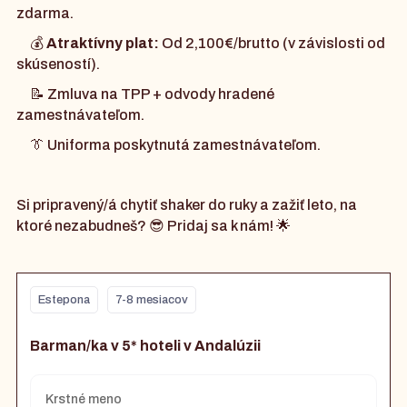
zdarma.
💰
Atraktívny plat:
Od 2,100€/brutto (v závislosti od
skúseností).
📝 Zmluva na TPP + odvody hradené
zamestnávateľom.
👔 Uniforma poskytnutá zamestnávateľom.
Si pripravený/á chytiť shaker do ruky a zažiť leto, na
ktoré nezabudneš? 😎 Pridaj sa k nám! 🌟
Estepona
7-8 mesiacov
Barman/ka v 5* hoteli v Andalúzii