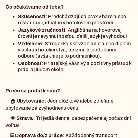
Čo očakávame od teba?
Skúsenosti:
Predchádzajúca prax v bare alebo
reštaurácii, ideálne v hotelovom prostredí.
Jazykové zručnosti:
Angličtina na hovorovej
úrovni je nevyhnutnosťou, ďalší jazyk je výhodou!
Vzdelanie:
Stredoškolské vzdelanie alebo diplom
v oblasti hotelierstva, turizmu či podobnom
odbore (avšak nie je to podmienkou).
Osobnosť:
Priateľský, vášnivý a pozitívny prístup k
práci aj ľuďom okolo.
Prečo sa pridať k nám?
🏠
Ubytovanie:
Jednolôžkové alebo zdieľané
ubytovanie za zvýhodnenú cenu.
🍽️
Strava:
Tri jedlá denne, zabezpečené aj počas dní
voľna!
🚍
Doprava do/z práce:
Každodenný transport