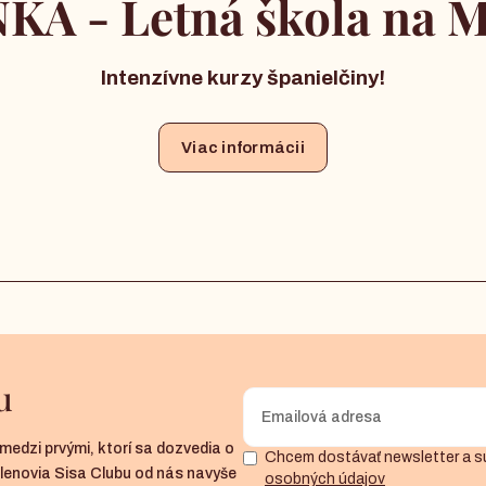
KA - Letná škola na M
Intenzívne kurzy španielčiny!
Viac informácii
u
medzi prvými, ktorí sa dozvedia o
Chcem dostávať newsletter a s
členovia Sisa Clubu od nás navyše
osobných údajov