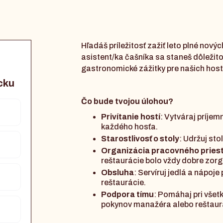
Hľadáš príležitosť zažiť leto plné nový
asistent/ka čašníka sa staneš dôležito
gastronomické zážitky pre našich host
écku
Čo bude tvojou úlohou?
Privítanie hostí
: Vytváraj príjem
každého hosťa.
Starostlivosť o stoly
: Udržuj sto
Organizácia pracovného pries
reštaurácie bolo vždy dobre zor
Obsluha
: Servíruj jedlá a nápo
reštaurácie.
Podpora tímu
: Pomáhaj pri všet
pokynov manažéra alebo reštaur