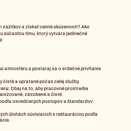
ch zážitkov a získať cenné skúsenosti? Ako
u súčasťou tímu, ktorý vytvára jedinečné
í!
nú atmosféru a postaraj sa o srdečné privítanie
ly čisté a upratané počas celej služby.
toru
: Dbaj na to, aby pracovné prostredie
ganizované, zásobené a čisté.
je podľa osvedčených postupov a štandardov
kých úlohách súvisiacich s reštauráciou podľa
ácie.