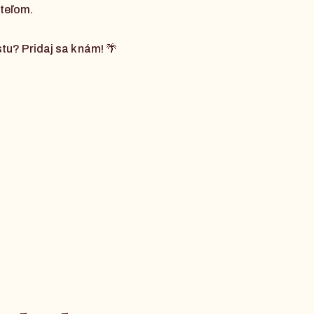
teľom.
tu? Pridaj sa k nám! 🌴