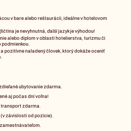
ácou v bare alebo reštaurácii, ideálne v hotelovom
ličtina je nevyhnutná, ďalší jazyk je výhodou!
ie alebo diplom v oblasti hotelierstva, turizmu či
o podmienkou.
vý a pozitívne naladený človek, ktorý dokáže oceniť
.
 zdieľané ubytovanie zdarma.
ené aj počas dní voľna!
 transport zdarma.
(v závislosti od pozície).
 zamestnávateľom.