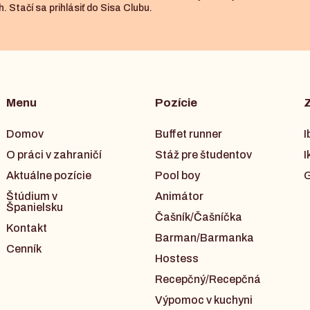
. Stačí sa prihlásiť do Sisa Clubu.
Menu
Pozície
Domov
Buffet runner
I
O práci v zahraničí
Stáž pre študentov
I
Aktuálne pozície
Pool boy
G
Štúdium v
Animátor
Španielsku
Čašník/Čašníčka
Kontakt
Barman/Barmanka
Cenník
Hostess
Recepčný/Recepčná
Výpomoc v kuchyni