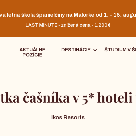
vá letná škola španielčiny na Malorke od 1. - 16. augu
LAST MINUTE - znížená cena - 1.290€
AKTUÁLNE
DESTINÁCIE
ŠTÚDIUM V Š
POZÍCIE
tka čašníka v 5* hotel
Ikos Resorts