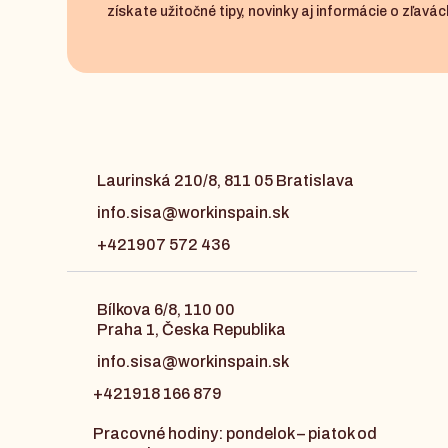
získate užitočné tipy, novinky aj informácie o zľavách
Laurinská 210/8, 811 05 Bratislava
info.sisa@workinspain.sk
+421907 572 436
Bílkova 6/8, 110 00
Praha 1, Česka Republika
info.sisa@workinspain.sk
+421918 166 879
Pracovné hodiny: pondelok – piatok od