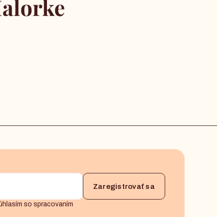
alorke
úhlasím so spracovaním