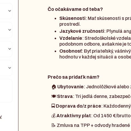
Čo očakávame od teba?
Skúsenosti
: Mať skúsenosti s pr
prostredí.
Jazykové zručnosti
: Plynulá ang
Vzdelanie
: Stredoškolské vzdelan
podobnom odbore, avšak nie je t
Osobnosť
: Byť priateľský, vášni
hodnotu v každej situácii a osobe
Prečo sa pridať k nám?
🏠
Ubytovanie
: Jednolôžkové alebo
🍽️
Strava
: Tri jedlá denne, zabezpeč
🚍
Doprava do/z práce
: Každodenný
💰
Atraktívny plat
: Od 1450 €/brutto 
v
📝 Zmluva na TPP + odvody hradené