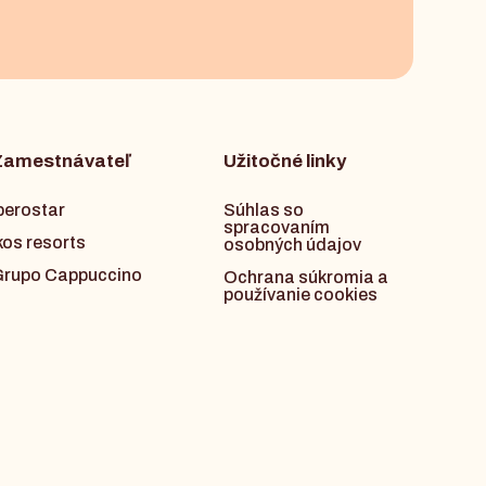
Zamestnávateľ
Užitočné linky
berostar
Súhlas so
spracovaním
kos resorts
osobných údajov
rupo Cappuccino
Ochrana súkromia a
používanie cookies