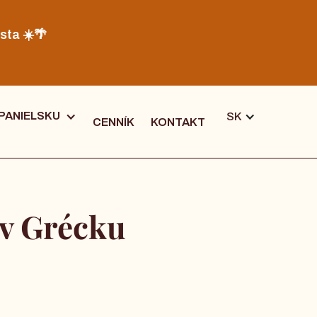
sta ☀️🌴
PANIELSKU
SK
CENNÍK
KONTAKT
i v Grécku