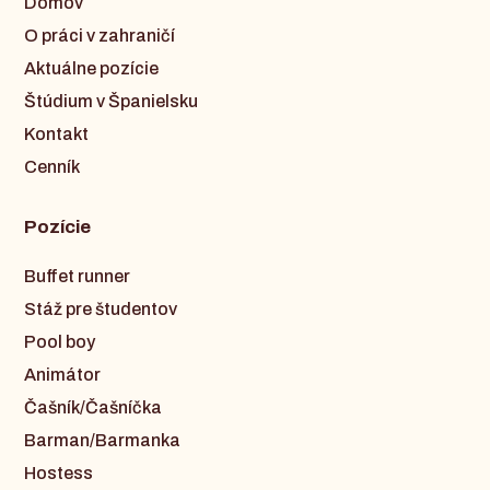
Domov
O práci v zahraničí
Aktuálne pozície
Štúdium v Španielsku
Kontakt
Cenník
Pozície
Buffet runner
Stáž pre študentov
Pool boy
Animátor
Čašník/Čašníčka
Barman/Barmanka
Hostess