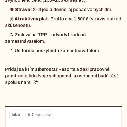
zvýhodnenú cenu (150–250 €/mesiac).
🍽️
Strava:
2–3 jedlá denne, aj počas voľných dní.
💰
Atraktívny plat:
Brutto cca 1,800€ (v závislosti od
skúseností).
📝 Zmluva na TPP + odvody hradené
zamestnávateľom.
👔 Uniforma poskytnutá zamestnávateľom.
Pridaj sa k tímu Iberostar Resorts a zaži pracovné
prostredie, kde tvoje schopnosti a osobnosť budú rásť
spolu s nami! 🌴
Ibiza
6-7 mesiacov