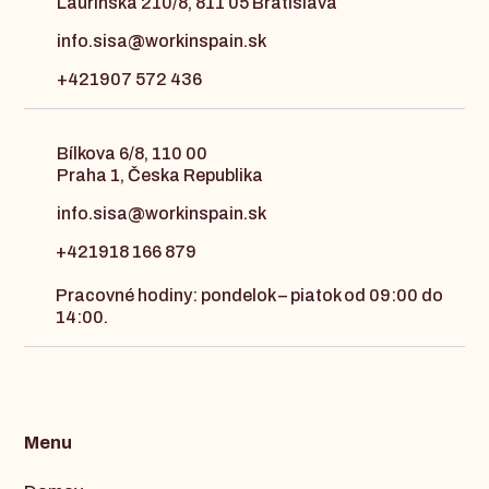
Laurinská 210/8, 811 05 Bratislava
info.sisa@workinspain.sk
+421907 572 436
Bílkova 6/8, 110 00
Praha 1, Česka Republika
info.sisa@workinspain.sk
+421918 166 879
Pracovné hodiny: pondelok – piatok od 09:00 do
14:00.
Menu