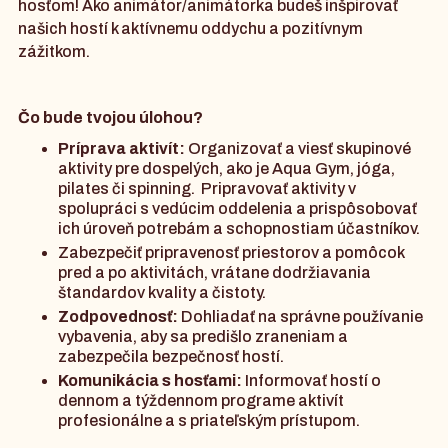
hosťom! Ako animátor/animátorka budeš inšpirovať
našich hostí k aktívnemu oddychu a pozitívnym
zážitkom.
Čo bude tvojou úlohou?
Príprava aktivít:
Organizovať a viesť skupinové
aktivity pre dospelých, ako je Aqua Gym, jóga,
pilates či spinning. Pripravovať aktivity v
spolupráci s vedúcim oddelenia a prispôsobovať
ich úroveň potrebám a schopnostiam účastníkov.
Zabezpečiť pripravenosť priestorov a pomôcok
pred a po aktivitách, vrátane dodržiavania
štandardov kvality a čistoty.
Zodpovednosť:
Dohliadať na správne používanie
vybavenia, aby sa predišlo zraneniam a
zabezpečila bezpečnosť hostí.
Komunikácia s hosťami:
Informovať hostí o
dennom a týždennom programe aktivít
profesionálne a s priateľským prístupom.