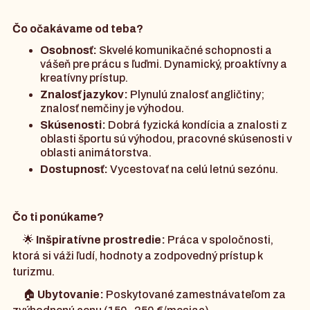
Čo očakávame od teba?
Osobnosť:
Skvelé komunikačné schopnosti a
vášeň pre prácu s ľuďmi. Dynamický, proaktívny a
kreatívny prístup.
Znalosť jazykov:
Plynulú znalosť angličtiny;
znalosť nemčiny je výhodou.
Skúsenosti:
Dobrá fyzická kondícia a znalosti z
oblasti športu sú výhodou, pracovné skúsenosti v
oblasti animátorstva.
Dostupnosť:
Vycestovať na celú letnú sezónu.
Čo ti ponúkame?
🌟
Inšpiratívne prostredie:
Práca v spoločnosti,
ktorá si váži ľudí, hodnoty a zodpovedný prístup k
turizmu.
🏠
Ubytovanie:
Poskytované zamestnávateľom za